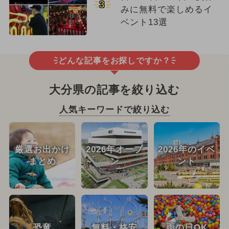
3
みに無料で楽しめるイ
ベント13選
どんな記事をお探しですか？
大分県の記事を絞り込む
人気キーワードで絞り込む
厳選お出かけ
2026年オープ
2026年のイベ
まとめ
ン
ント
恐竜
無料・格安
雨の日OK