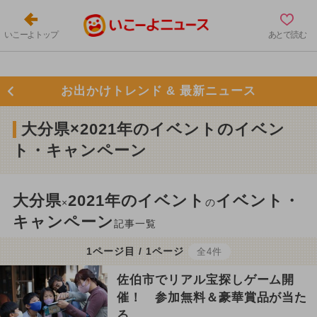
いこーよトップ
あとで読む
お出かけトレンド & 最新ニュース
大分県×2021年のイベントのイベン
ト・キャンペーン
大分県
2021年のイベント
イベント・
×
の
キャンペーン
記事一覧
1ページ目 / 1ページ
全4件
佐伯市でリアル宝探しゲーム開
催！ 参加無料＆豪華賞品が当た
る