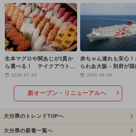
2025年10月のイベント
2025年8月のイベント
2024年12月のイベント
2025年2月のイベント
生本マグロや関あじが1貫か
赤ちゃん連れも安心！
2026年1月のイベント
日帰り
ら選べる！ テイクアウト専
らわあ大阪⇔別府が国
門「ひめ寿司」が大分駅に誕
ェルカムベビーのフェ
2026-07-24
2026-06-08
GW(ゴールデンウィーク)
生
に！
2024年10月のイベント
新オープン・リニューアルへ
2024年11月のイベント
大分県のトレンドTOPへ
2025年7月のイベント
大分県の新着一覧へ
2025年5月のイベント
雨の日OK