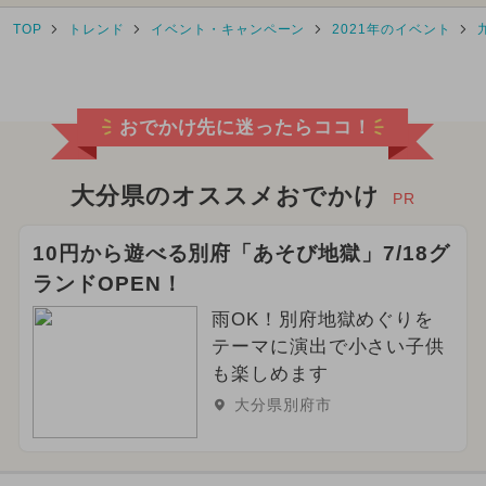
TOP
トレンド
イベント・キャンペーン
2021年のイベント
2025年4月のイベント
2025年9月のイベント
ハローキティ
おでかけ先に迷ったらココ！
2024年8月のイベント
2025年6月のイベント
大分県のオススメおでかけ
PR
2026年7月のイベント
10円から遊べる別府「あそび地獄」7/18グ
ランドOPEN！
2026年8月のイベント
花火
雨OK！別府地獄めぐりを
お正月
ハロウィン
テーマに演出で小さい子供
も楽しめます
2026年5月のイベント
大分県別府市
2024年3月のイベント