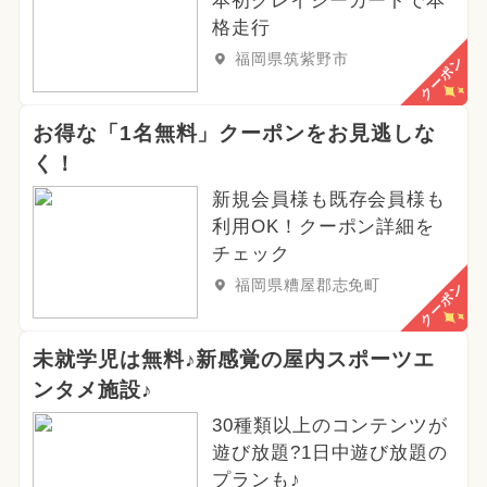
本初クレイジーカートで本
2026年2月のイベント
格走行
福岡県筑紫野市
クーポン
2026年3月のイベント
クリスマス
2025年6月のイベント
お得な「1名無料」クーポンをお見逃しな
く！
イルミネーション
職業体験
新規会員様も既存会員様も
春休み
2024年5月のイベント
利用OK！クーポン詳細を
チェック
2026年4月のイベント
福岡県糟屋郡志免町
クーポン
2023年12月のイベント
未就学児は無料♪新感覚の屋内スポーツエ
2026年6月のイベント
ンタメ施設♪
30種類以上のコンテンツが
2024年6月のイベント
遊び放題?1日中遊び放題の
夏休み（日帰り）
プランも♪