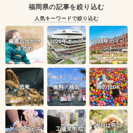
福岡県の記事を絞り込む
人気キーワードで絞り込む
厳選お出かけ
2026年オープ
2026年のイベ
まとめ
ン
ント
恐竜
無料・格安
雨の日OK
今日は何の
グルメフェス
工場見学
日？