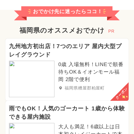
2026年8月のイベント
おでかけ先に迷ったらココ！
2024年8月のイベント
2024年12月のイベント
福岡県のオススメおでかけ
PR
2025年9月のイベント
九州地方初出店！7つのエリア 屋内大型プ
レイグラウンド
2024年10月のイベント
0歳 入場無料！LINEで順番
2025年1月のイベント
待ちOK＆イオンモール福
岡 2階で便利
2025年2月のイベント
福岡県糟屋郡粕屋町
クーポン
2026年5月のイベント
雨でもOK！人気のゴーカート 1歳から体験
2024年3月のイベント
できる屋内施設
2024年4月のイベント
大人も満足！6歳以上は日