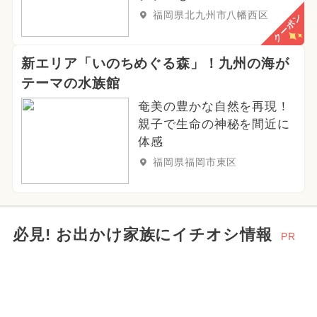
福岡県北九州市八幡西区
クーポン
ご当地グルメ・限定メニュー
2024年1月のイベント
グルメフェス
新エリア「いのちめぐる森」！九州の海が
テーマの水族館
2026年9月のイベント
アート
奄美の豊かな自然を再現！
親子で生命の神秘を間近に
体感
福岡県福岡市東区
必見! お出かけ家族にイチオシ情報
PR