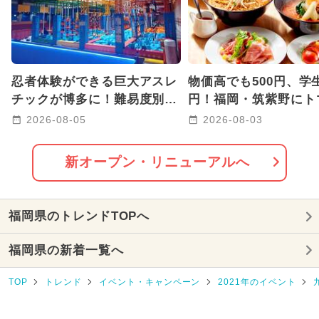
GW(ゴールデンウィーク)
2026年7月のイベント
忍者体験ができる巨大アスレ
物価高でも500円、学生
2025年7月のイベント
チックが博多に！難易度別コ
円！福岡・筑紫野にト
ースで子供も大人も本気で挑
ーメン三味が9号店オ
2026-08-05
2026-08-03
2025年10月のイベント
戦
2025年3月のイベント
新オープン・リニューアルへ
2025年4月のイベント
福岡県のトレンドTOPへ
2024年9月のイベント
福岡県の新着一覧へ
2024年11月のイベント
TOP
トレンド
イベント・キャンペーン
2021年のイベント
2025年5月のイベント