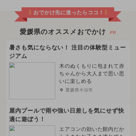
2026年2月のイベント
おでかけ先に迷ったらココ！
2025年4月のイベント
2025年1月のイベント
日帰り
愛媛県のオススメおでかけ
PR
キャラクター
2024年9月のイベント
暑さも気にならない！ 注目の体験型ミュー
ジアム
ポケモン
2026年6月のイベント
木のぬくもりに包まれて赤
イルミネーション
ちゃんから大人まで思い思
いに楽しめる
2025年5月のイベント
愛媛県今治市
2024年8月のイベント
春休み
屋内プールで雨や強い日差しを気にせず快
2024年6月のイベント
職業体験
適に遊ぼう！
2026年4月のイベント
ディズニー
エアコンの効いた館内だか