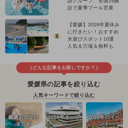
語グループ、全国16施
設で夏季プール営業
【愛媛】2026年夏休み
に行きたい！おすすめ
3
水遊びスポット10選
人気＆穴場＆無料も
どんな記事をお探しですか？
愛媛県の記事を絞り込む
人気キーワードで絞り込む
厳選お出かけ
2026年オープ
2026年のイベ
まとめ
ン
ント