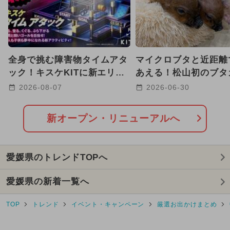
2025年8月のイベント
GW(ゴールデンウィーク)
全身で挑む障害物タイムアタ
マイクロブタと近距離
2024年11月のイベント
ック！キスケKITに新エリア
あえる！松山初のブタ
が誕生【愛媛・松山】
が銀天街に7月3日新
2026-08-07
2026-06-30
2024年12月のイベント
2025年2月のイベント
新オープン・リニューアルへ
2024年10月のイベント
愛媛県のトレンドTOPへ
2026年8月のイベント
愛媛県の新着一覧へ
2026年7月のイベント
TOP
トレンド
イベント・キャンペーン
厳選お出かけまとめ
2026年5月のイベント
冬休み