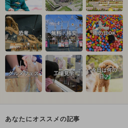
恐竜
無料・格安
雨の日OK
今日は何の
グルメフェス
工場見学
日？
あなたにオススメの記事