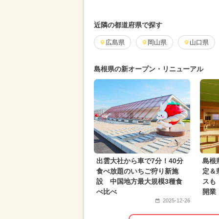
GW(ゴールデンウィーク)
グルメ
2024年9月のイベント
2026年5
近隣の都道府県で探す
キャラクター
広島県
岡山県
水遊び
山口県
春休
ご当地グルメ・限定メニュー
2
島根県の新オープン・リニューアル
アウトドア
厳選お出かけまとめ
出雲大社から車で7分！40分
島根
食べ放題のいちご狩り新施
定＆
設 中国地方最大規模3種食
スも
べ比べ
開業
2025-12-26