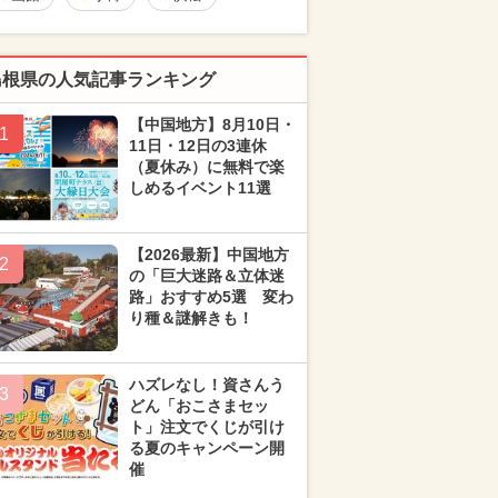
島根県の人気記事ランキング
【中国地方】8月10日・
1
11日・12日の3連休
（夏休み）に無料で楽
しめるイベント11選
【2026最新】中国地方
2
の「巨大迷路＆立体迷
路」おすすめ5選 変わ
り種＆謎解きも！
ハズレなし！資さんう
3
どん「おこさまセッ
ト」注文でくじが引け
る夏のキャンペーン開
催