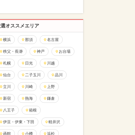
厳選オススメエリア
横浜
那須
名古屋
秩父・長瀞
神戸
お台場
札幌
日光
川越
仙台
二子玉川
品川
立川
川崎
上野
新宿
熱海
鎌倉
八王子
箱根
伊豆・伊東・下田
軽井沢
函館
小樽
浜松