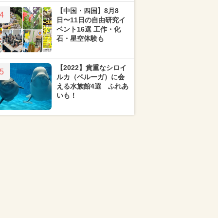
【中国・四国】8月8
4
日〜11日の自由研究イ
ベント16選 工作・化
石・星空体験も
【2022】貴重なシロイ
5
ルカ（ベルーガ）に会
える水族館4選 ふれあ
いも！