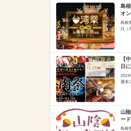
島根
オン
島根
日（月
【中
日に
202
週末
山陰
ード
島根