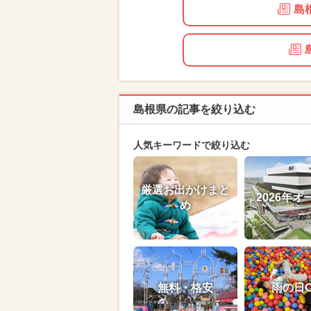
島
島根県の記事を絞り込む
人気キーワードで絞り込む
厳選お出かけまと
2026年オ
め
無料・格安
雨の日