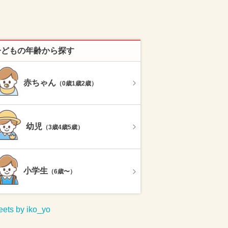
子どもの年齢から探す
赤ちゃん
（0歳1歳2歳）
幼児
（3歳4歳5歳）
小学生
（6歳〜）
ets by iko_yo