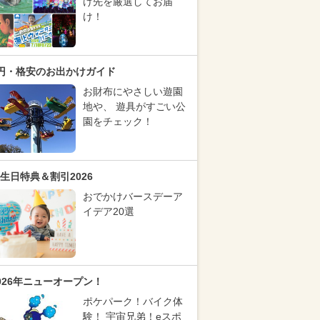
け先を厳選してお届
け！
円・格安のお出かけガイド
お財布にやさしい遊園
地や、 遊具がすごい公
園をチェック！
生日特典＆割引2026
おでかけバースデーア
イデア20選
026年ニューオープン！
ポケパーク！バイク体
験！ 宇宙兄弟！eスポ