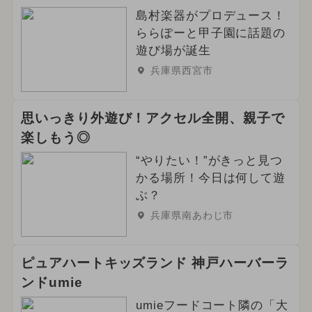
島村楽器がプロデュース！
2026年3月のイベント
ららぽーと甲子園に話題の
遊び場が誕生
2026年5月のイベント
兵庫県西宮市
2024年4月のイベント
思いっきり外遊び！アクセル全開、親子で
2024年8月のイベント
楽しもう◎
2025年4月のイベント
冬休み
“やりたい！”がきっと見つ
かる場所！今日は何して遊
2025年5月のイベント
ハロウィン
ぶ？
兵庫県南あわじ市
グルメフェス
イルミネーション
2024年3月のイベント
ピュアハートキッズランド 神戸ハーバーラ
ンドumie
2025年6月のイベント
umieフードコート隣の「大