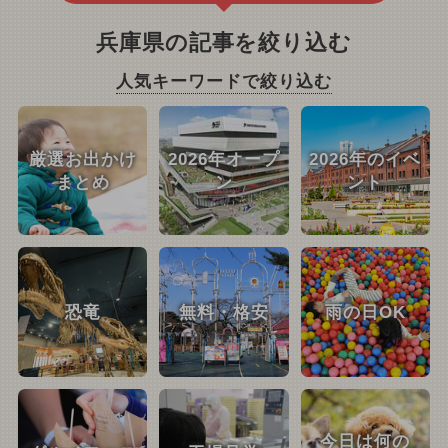
兵庫県の記事を絞り込む
人気キーワードで絞り込む
厳選お出かけ
2026年オープ
2026年のイベ
まとめ
ン
ント
恐竜
無料・格安
雨の日OK
今日は何の