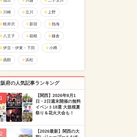
仙台
川越
二子玉川
川崎
立川
上野
軽井沢
新宿
熱海
八王子
箱根
鎌倉
伊豆・伊東・下田
小樽
函館
浜松
大阪府の人気記事ランキング
【関西】2026年8月1
1
日・2日週末開催の無料
イベント18選 大規模夏
祭り＆花火大会も！
【2026最新】関西の大
2