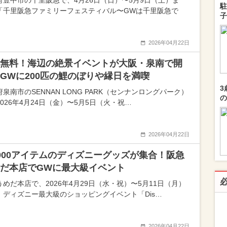
府豊中市の千里阪急で、4月26日（日）〜5月9日（土）ま
駐
「千里阪急ファミリーフェスティバル〜GWは千里阪急で
子
2026年04月22日
無料！海辺の絶景イベントが大阪・泉南で開
GWに200匹の鯉のぼりや縁日を満喫
3
泉南市のSENNAN LONG PARK（センナンロングパーク）
の
026年4月24日（金）〜5月5日（火・祝…
2026年04月22日
000アイテムのディズニーグッズが集合！阪急
だ本店でGWに最大級イベント
うめだ本店で、2026年4月29日（水・祝）〜5月11日（月）
、ディズニー最大級のショッピングイベント「Dis…
2026年04月22日