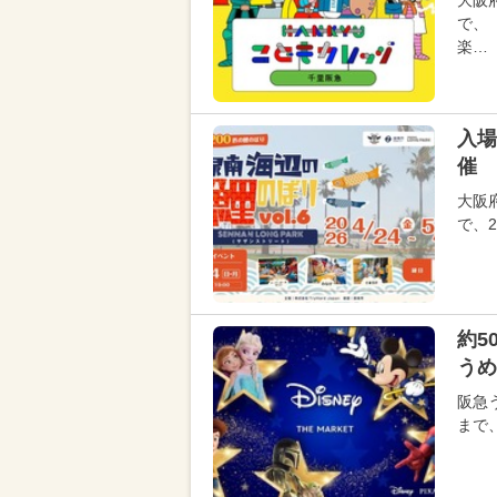
大阪
で、
楽…
入場
催 
大阪府
で、2
約5
うめ
阪急
まで