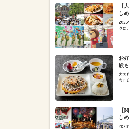
【大
しめ
20
クに
お好
験も
大阪
専門
【関
しめ
20