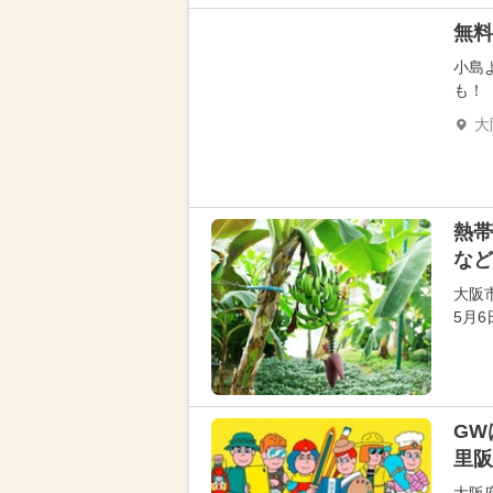
無料
小島
も！
大
熱帯
など
大阪
5月
GW
里阪