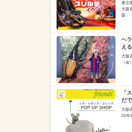
東京
大阪
阪…
ヘラ
える
大阪
（金
「ス
だで
大阪
26