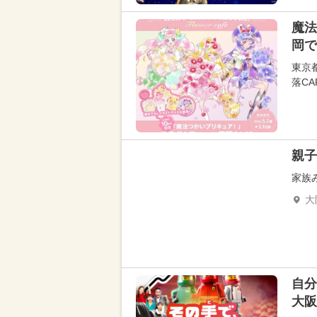
魔法
岡で
東京
落CA
親子
家族
大
自分
大阪