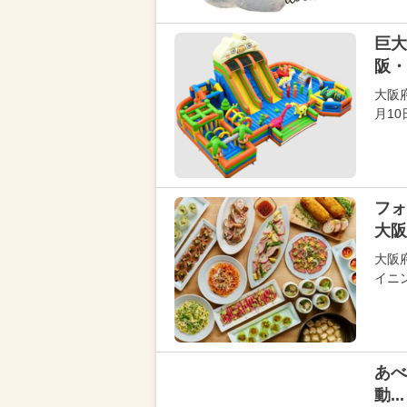
巨大
阪・
大阪
月1
フォ
大阪
大阪
イニ
あべ
動...