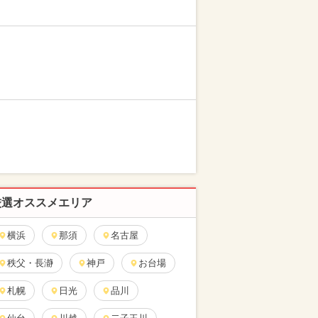
厳選オススメエリア
横浜
那須
名古屋
秩父・長瀞
神戸
お台場
札幌
日光
品川