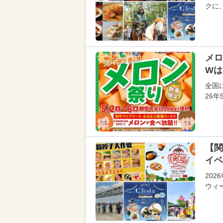
クに
メロ
Wは
全国
26
【関
イベ
20
ウィ