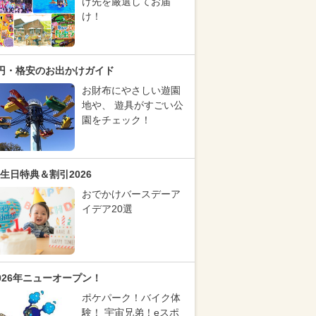
け先を厳選してお届
け！
円・格安のお出かけガイド
お財布にやさしい遊園
地や、 遊具がすごい公
園をチェック！
生日特典＆割引2026
おでかけバースデーア
イデア20選
026年ニューオープン！
ポケパーク！バイク体
験！ 宇宙兄弟！eスポ