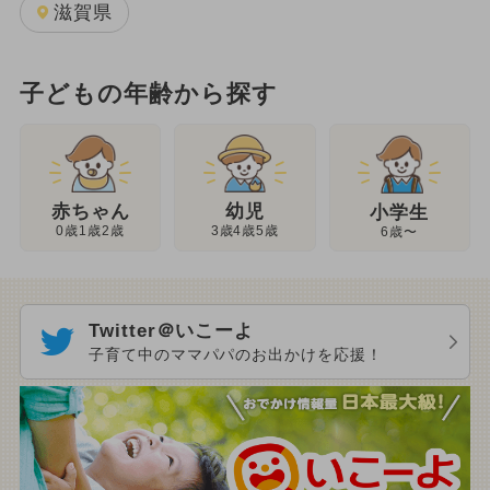
滋賀県
子どもの年齢から探す
幼児
赤ちゃん
小学生
3歳4歳5歳
0歳1歳2歳
6歳〜
Twitter＠いこーよ
子育て中のママパパのお出かけを応援！