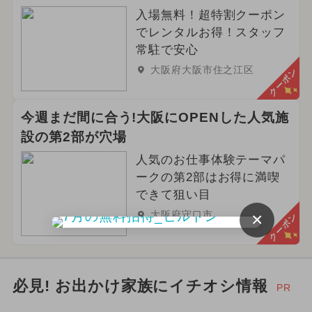
入場無料！超特割クーポン
2025年4月のイベント
冬休み
でレンタルお得！スタッフ
2024年6月のイベント
常駐で安心
大阪府大阪市住之江区
クーポン
2026年6月のイベント
夏休み（日帰り）
今週まだ間に合う!大阪にOPENした人気施
設の第2部が穴場
ご当地グルメ・限定メニュー
春休み
人気のお仕事体験テーマパ
ークの第2部はお得に満喫
できて狙い目
×
大阪府守口市
クーポン
必見! お出かけ家族にイチオシ情報
PR