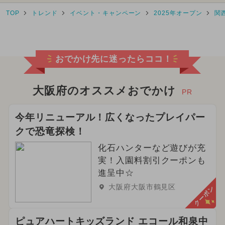
TOP
トレンド
イベント・キャンペーン
2025年オープン
関
2024年7月のイベント
2026年7月のイベント
グルメフェス
おでかけ先に迷ったらココ！
2024年3月のイベント
2024年5月のイベント
大阪府のオススメおでかけ
PR
2025年3月のイベント
今年リニューアル！広くなったプレイパー
クで恐竜探検！
2026年5月のイベント
化石ハンターなど遊びが充
2024年4月のイベント
実！入園料割引クーポンも
進呈中☆
2025年8月のイベント
大阪府大阪市鶴見区
クーポン
2026年4月のイベント
ピュアハートキッズランド エコール和泉中