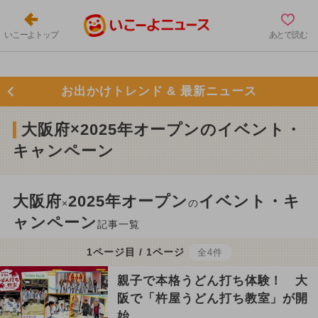
いこーよトップ
あとで読む
お出かけトレンド & 最新ニュース
大阪府×2025年オープンのイベント・
キャンペーン
大阪府
2025年オープン
イベント・キ
×
の
ャンペーン
記事一覧
1ページ目 / 1ページ
全4件
親子で本格うどん打ち体験！ 大
阪で「杵屋うどん打ち教室」が開
始