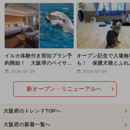
GW(ゴールデンウィーク)
2025年12月のイベント
2024年12月のイベント
2025年11月のイベント
イルカ体験付き宿泊プラン予
オープン記念で入場無
2026年1月のイベント
約開始！ 大阪堺のベイサイ
も！ 保護犬猫とふれ
ドホテルで最大26時間ステイ
「ANELLA CAFE」
2026-07-29
2026-07-24
2026年8月のイベント
も
2024年11月のイベント
新オープン・リニューアルへ
2025年1月のイベント
クリスマス
大阪府のトレンドTOPへ
2026年2月のイベント
大阪府の新着一覧へ
2026年3月のイベント