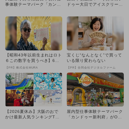
事体験テーマパーク「カンド
ドゥー大日でアイスクリーム
ゥー大日」が2025年冬オ
屋さんの仕事体験がスタート
ー...
【昭和43年以前生まれはロト
宝くじ“なんとなく”で買って
６この数字を買うべき】6つ
いる限り変わらない
の数字が「完全一致」する
【PR】株式会社MURA
【PR】合同会社デジタルファーム
方...
【2026夏休み】大阪のおで
屋内型仕事体験テーマパーク
かけ最新人気ランキングTOP
「カンドゥー新利府」がOPE
10 室内プール・仕事体...
N 約20のアクティビティ...