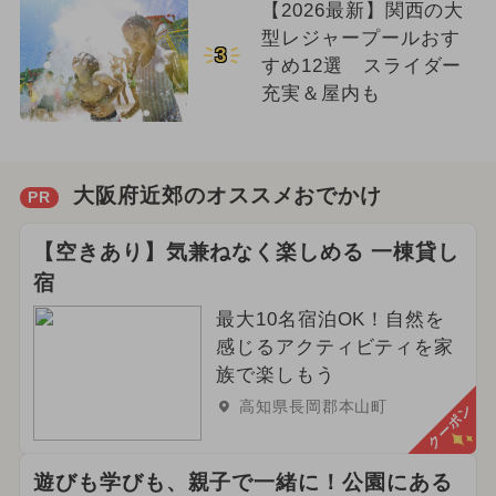
【2026最新】関西の大
型レジャープールおす
3
すめ12選 スライダー
充実＆屋内も
大阪府近郊のオススメおでかけ
PR
【空きあり】気兼ねなく楽しめる 一棟貸し
宿
最大10名宿泊OK！自然を
感じるアクティビティを家
族で楽しもう
高知県長岡郡本山町
クーポン
遊びも学びも、親子で一緒に！公園にある