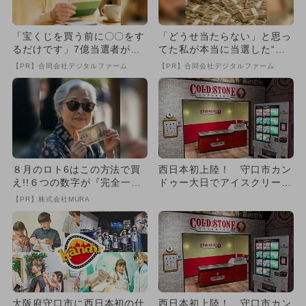
「宝くじを買う前に〇〇をす
「どうせ当たらない」と思っ
るだけです」7億当選者が続
てた私が本当に当選した“買
出
い方”がこれ
【PR】合同会社デジタルファーム
【PR】合同会社デジタルファーム
８月のロト6はこの方法で買
西日本初上陸！ 守口市カン
え!!６つの数字が『完全一
ドゥー大日でアイスクリーム
致』する方法
屋さんの仕事体験がスタート
【PR】株式会社MURA
大阪府守口市に西日本初の仕
西日本初上陸！ 守口市カン