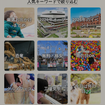
人気キーワードで絞り込む
厳選お出かけ
2026年オープ
2026年のイベ
まとめ
ン
ント
恐竜
無料・格安
雨の日OK
今日は何の
グルメフェス
工場見学
日？