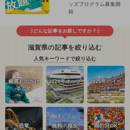
ッズプログラム募集開
始
どんな記事をお探しですか？
滋賀県の記事を絞り込む
人気キーワードで絞り込む
厳選お出かけ
2026年オープ
2026年のイベ
まとめ
ン
ント
恐竜
無料・格安
雨の日OK