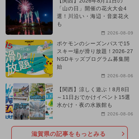
【関西】2026年8月11日の
「山の日」開催の花火大会4
2025年7月のイベント
選！川沿い・海辺・音楽花火
も
2024年6月のイベント
2026-08-09
2024年2月のイベント
グルメフェス
ポケモンのシーズンパスで15
スキー場が滑り放題！2026-27
2025年6月のイベント
NSDキッズプログラム募集開
始
2024年4月のイベント
2026-08-06
ご当地グルメ・限定メニュー
花火
【関西】涼しく遊ぶ！8月8日
～11日おでかけイベント15選
2024年9月のイベント
水かけ・夜の水族館も
2024年5月のイベント
2026-08-06
いちごビュッフェ
雨の日OK
滋賀県の記事をもっとみる