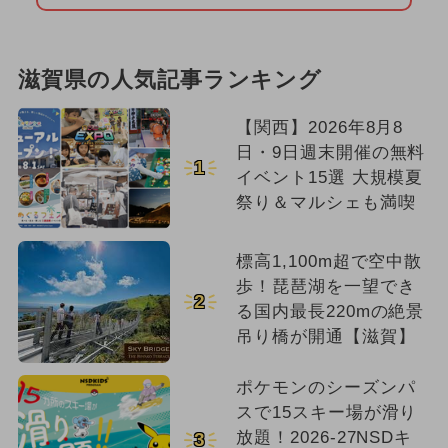
クリスマス
2024年8月のイベント
冬休み
滋賀県の人気記事ランキング
【関西】2026年8月8
日・9日週末開催の無料
1
イベント15選 大規模夏
祭り＆マルシェも満喫
標高1,100m超で空中散
歩！琵琶湖を一望でき
2
る国内最長220mの絶景
吊り橋が開通【滋賀】
ポケモンのシーズンパ
スで15スキー場が滑り
放題！2026-27NSDキ
3