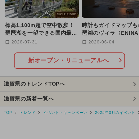
2026年7月のイベント
2026年2月のイベント
標高1,100m超で空中散歩！
時計もガイドマップも
2024年7月のイベント
琵琶湖を一望できる国内最長
琶湖のヴィラ〈ENINA
220mの絶景吊り橋が開通
が滋賀・大津市に2026
2026-07-31
2026-06-04
2024年12月のイベント
【滋賀】
OPEN
2025年8月のイベント
日帰り
新オープン・リニューアルへ
2026年6月のイベント
滋賀県のトレンドTOPへ
2026年3月のイベント
滋賀県の新着一覧へ
2026年5月のイベント
TOP
トレンド
イベント・キャンペーン
2025年3月のイベント
2026年4月のイベント
2025年2月のイベント