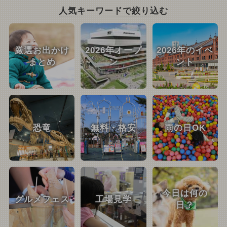
人気キーワードで絞り込む
厳選お出かけ
2026年オープ
2026年のイベ
まとめ
ン
ント
恐竜
無料・格安
雨の日OK
今日は何の
グルメフェス
工場見学
日？