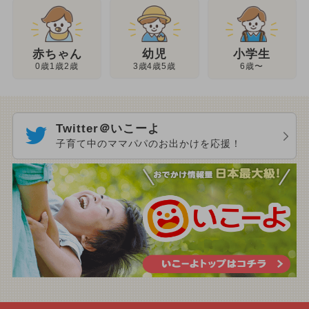
幼児
赤ちゃん
小学生
3歳4歳5歳
0歳1歳2歳
6歳〜
Twitter＠いこーよ
子育て中のママパパのお出かけを応援！