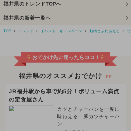
福井県のトレンドTOPへ
GW(ゴールデンウィーク)
福井県の新着一覧へ
2025年5月のイベント
TOP
トレンド
イベント・キャンペーン
動物とふれあえる
北
2025年2月のイベント
2026年8月のイベント
おでかけ先に迷ったらココ！
2026年7月のイベント
都民の日・県民の日・市民の日
福井県のオススメおでかけ
PR
2024年9月のイベント
雪遊び
JR福井駅から車で約5分！ボリューム満点
の定食屋さん
キャラクター
2024年12月のイベント
カツとチャーハンを一度に
2026年3月のイベント
味わえる「豚カツチャーハ
ン」
2024年8月のイベント