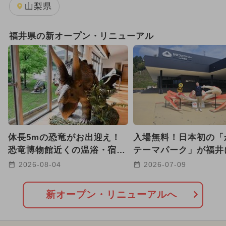
2025年7月のイベント
日帰り
山梨県
2025年10月のイベント
福井県の新オープン・リニューアル
2025年12月のイベント
2024年11月のイベント
雨の日OK
2025年3月のイベント
2025年4月のイベント
体長5mの恐竜がお出迎え！
入場無料！日本初の「
2024年7月のイベント
恐竜博物館近くの温浴・宿泊
テーマパーク」が福井
施設が8月7日リブランドオー
プン 巨大キッズラン
2026-08-04
2026-07-09
2026年1月のイベント
プン
2024年3月のイベント
新オープン・リニューアルへ
2024年10月のイベント