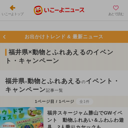
いこーよトップ
あとで読む
お出かけトレンド & 最新ニュース
福井県×動物とふれあえるのイベン
ト・キャンペーン
福井県
動物とふれあえる
イベント・
×
の
キャンペーン
記事一覧
1ページ目 / 1ページ
全1件
福井スキージャム勝山でGWイベ
ント 動物ふれあい＆ふわふわ遊
具、2人乗りカヤックも