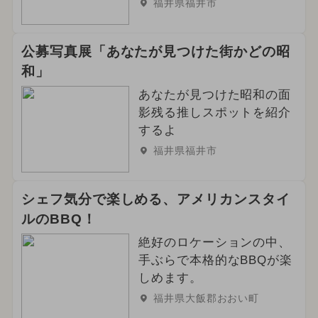
福井県福井市
2025年6月のイベント
公募写真展「あなたが見つけた街かどの昭
2024年6月のイベント
ポケモン
和」
職業体験
今日は何の日？
あなたが見つけた昭和の面
影残る推しスポットを紹介
イルミネーション
するよ
福井県福井市
2025年1月のイベント
2026年10月のイベント
アウトドア
シェフ気分で楽しめる、アメリカンスタイ
ルのBBQ！
2026年9月のイベント
絶好のロケーションの中、
2024年4月のイベント
手ぶらで本格的なBBQが楽
しめます。
2026年11月のイベント
福井県大飯郡おおい町