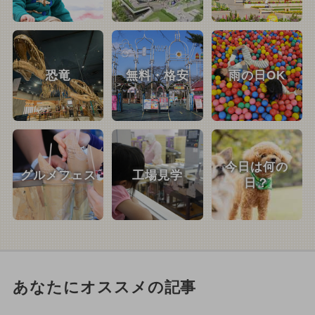
恐竜
無料・格安
雨の日OK
今日は何の
グルメフェス
工場見学
日？
あなたにオススメの記事