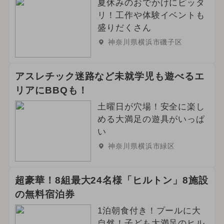
夏休みのおでかけにピッタ
2024年6月のイベント
冬休み
リ！工作や体験イベントも
盛りだくさん
2025年4月のイベント
神奈川県横浜市磯子区
2025年1月のイベント
アスレチック迷路など未就学児も遊べるエ
2025年5月のイベント
リアにBBQも！
土曜日が穴場！安全に楽し
める大満足の遊具がいっぱ
い
神奈川県横浜市緑区
超豪華！8組最大24名様「ヒルトン」8施設
の無料宿泊券
1泊朝食付き！プールに大
自然！子ども大満足のヒル