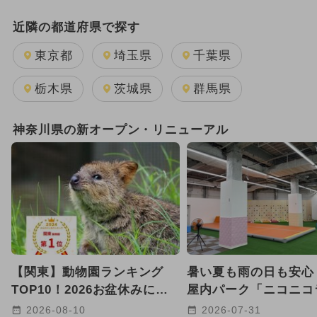
日帰り
キャラクター
雨の日OK
近隣の都道府県で探す
GW(ゴールデンウィーク)
東京都
埼玉県
千葉県
2025年11月のイベント
栃木県
茨城県
群馬県
2026年7月のイベント
神奈川県の新オープン・リニューアル
2026年8月のイベント
2025年12月のイベント
2026年1月のイベント
2026年2月のイベント
【関東】動物園ランキング
暑い夏も雨の日も安心
2025年10月のイベント
クリスマス
TOP10！2026お盆休みにお
屋内パーク「ニコニコ
すすめ
ド」が横浜市金沢区に
2024年7月のイベント
2026-08-10
2026-07-31