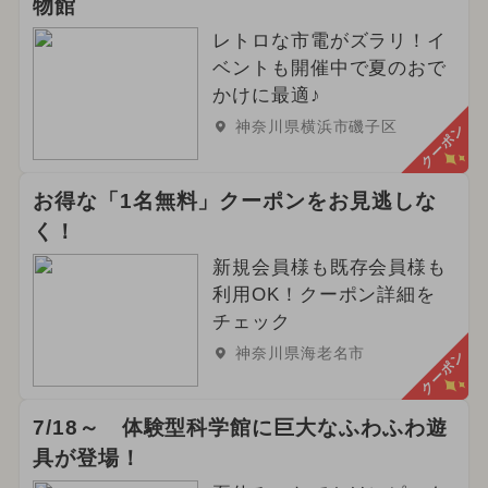
物館
2024年3月のイベント
レトロな市電がズラリ！イ
2024年9月のイベント
グルメフェス
ベントも開催中で夏のおで
かけに最適♪
イルミネーション
ワークショップ
神奈川県横浜市磯子区
クーポン
2025年2月のイベント
お得な「1名無料」クーポンをお見逃しな
2025年7月のイベント
く！
2026年4月のイベント
春休み
新規会員様も既存会員様も
利用OK！クーポン詳細を
2024年12月のイベント
ハロウィン
チェック
神奈川県海老名市
クーポン
2024年8月のイベント
2024年10月のイベント
7/18～ 体験型科学館に巨大なふわふわ遊
具が登場！
2024年2月のイベント