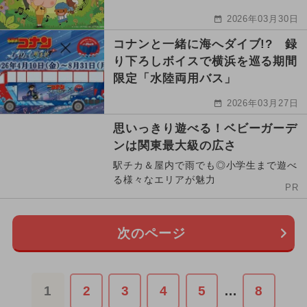
2026年03月30日
コナンと一緒に海へダイブ!? 録
り下ろしボイスで横浜を巡る期間
限定「水陸両用バス」
2026年03月27日
思いっきり遊べる！ベビーガーデ
ンは関東最大級の広さ
駅チカ＆屋内で雨でも◎小学生まで遊べ
る様々なエリアが魅力
PR
次のページ
1
2
3
4
5
…
8