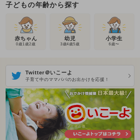
子どもの年齢から探す
幼児
赤ちゃん
小学生
3歳4歳5歳
0歳1歳2歳
6歳〜
Twitter＠いこーよ
子育て中のママパパのお出かけを応援！