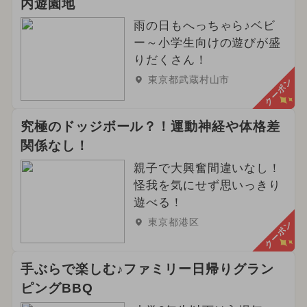
内遊園地
イルミネーション
雨の日もへっちゃら♪ベビ
2026年3月のイベント
ー～小学生向けの遊びが盛
りだくさん！
2024年2月のイベント
東京都武蔵村山市
クーポン
2026年6月のイベント
究極のドッジボール？！運動神経や体格差
2025年7月のイベント
関係なし！
2026年4月のイベント
親子で大興奮間違いなし！
怪我を気にせず思いっきり
2024年9月のイベント
グルメフェス
遊べる！
東京都港区
クーポン
2024年6月のイベント
春休み
冬休み
2025年5月のイベント
手ぶらで楽しむ♪ファミリー日帰りグラン
ピングBBQ
2025年1月のイベント