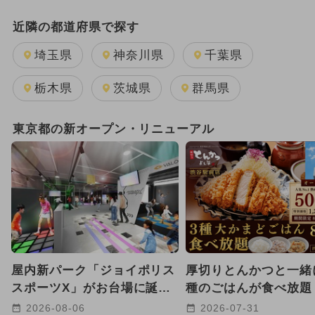
週末イベント関東パック
近隣の都道府県で探す
GW(ゴールデンウィーク)
埼玉県
神奈川県
千葉県
2025年12月のイベント
栃木県
茨城県
群馬県
2025年11月のイベント
東京都の新オープン・リニューアル
2026年1月のイベント
2024年3月のイベント
2026年8月のイベント
ワークショップ
2026年7月のイベント
クリスマス
屋内新パーク「ジョイポリス
厚切りとんかつと一緒
2024年4月のイベント
スポーツX」がお台場に誕
種のごはんが食べ放題
生！ ARやトランポリンで
駅前に老舗店が都心初
2024年7月のイベント
2026-08-06
2026-07-31