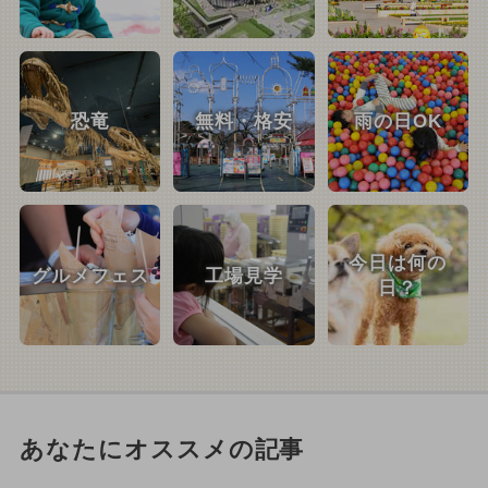
恐竜
無料・格安
雨の日OK
今日は何の
グルメフェス
工場見学
日？
あなたにオススメの記事