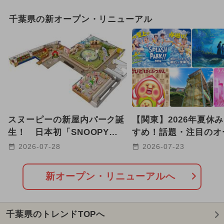
2026年8月のイベント
千葉県の新オープン・リニューアル
2025年12月のイベント
GW(ゴールデンウィーク)
2024年7月のイベント
2026年1月のイベント
スヌーピーの新屋内パーク誕
【関東】2026年夏休
2025年3月のイベント
生！ 日本初「SNOOPY
すめ！話題・注目のオ
Playful PARK」が津田沼に
リニューアルスポット2
2026-07-28
2026-07-23
2025年10月のイベント
オープン
2026年7月のイベント
新オープン・リニューアルへ
2026年2月のイベント
千葉県のトレンドTOPへ
2025年8月のイベント
ディズニー