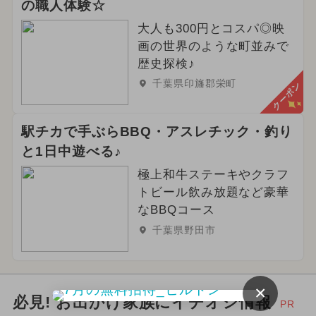
の職人体験☆
夏休み（日帰り）
大人も300円とコスパ◎映
画の世界のような町並みで
2023年12月のイベント
歴史探検♪
2024年5月のイベント
千葉県印旛郡栄町
クーポン
2025年6月のイベント
駅チカで手ぶらBBQ・アスレチック・釣り
2024年6月のイベント
と1日中遊べる♪
極上和牛ステーキやクラフ
トビール飲み放題など豪華
なBBQコース
千葉県野田市
×
必見! お出かけ家族にイチオシ情報
PR