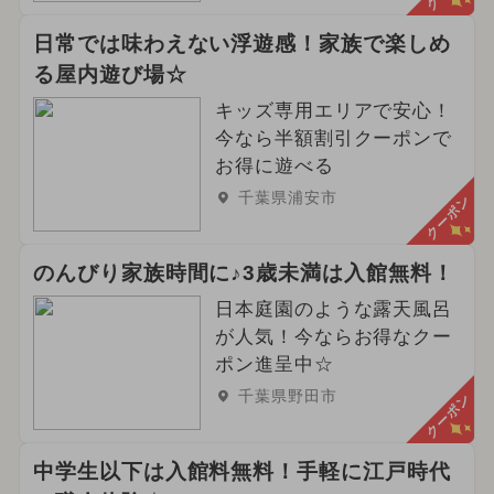
2024年11月のイベント
日常では味わえない浮遊感！家族で楽しめ
2025年4月のイベント
る屋内遊び場☆
2024年8月のイベント
キッズ専用エリアで安心！
今なら半額割引クーポンで
2025年1月のイベント
お得に遊べる
千葉県浦安市
クーポン
2025年7月のイベント
2026年4月のイベント
のんびり家族時間に♪3歳未満は入館無料！
日本庭園のような露天風呂
2024年10月のイベント
が人気！今ならお得なクー
ポン進呈中☆
2025年2月のイベント
千葉県野田市
クーポン
2025年5月のイベント
ハロウィン
春休み
イルミネーション
中学生以下は入館料無料！手軽に江戸時代