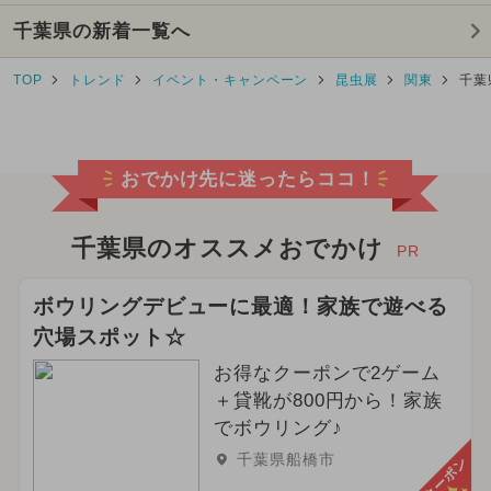
千葉県の新着一覧へ
2025年9月のイベント
TOP
トレンド
イベント・キャンペーン
昆虫展
関東
千葉
2026年3月のイベント
クリスマス
ディズニーリゾート
おでかけ先に迷ったらココ！
2026年5月のイベント
2024年4月のイベント
千葉県のオススメおでかけ
PR
2024年9月のイベント
ボウリングデビューに最適！家族で遊べる
穴場スポット☆
2024年12月のイベント
お得なクーポンで2ゲーム
2024年3月のイベント
＋貸靴が800円から！家族
でボウリング♪
2026年6月のイベント
千葉県船橋市
クーポン