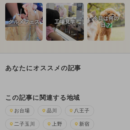
今日は何の
グルメフェス
工場見学
日？
あなたにオススメの記事
この記事に関連する地域
お台場
品川
八王子
二子玉川
上野
新宿