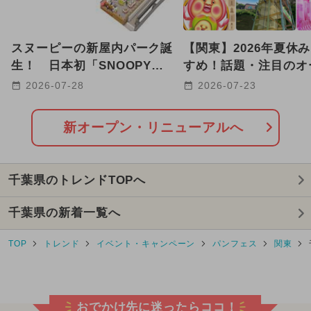
2024年7月のイベント
スヌーピーの新屋内パーク誕
【関東】2026年夏休
2026年1月のイベント
生！ 日本初「SNOOPY
すめ！話題・注目のオ
Playful PARK」が津田沼に
リニューアルスポット2
2026-07-28
2026-07-23
2025年3月のイベント
オープン
2025年10月のイベント
新オープン・リニューアルへ
2026年7月のイベント
千葉県のトレンドTOPへ
2026年2月のイベント
千葉県の新着一覧へ
2025年8月のイベント
ディズニー
TOP
トレンド
イベント・キャンペーン
パンフェス
関東
2025年9月のイベント
2026年3月のイベント
クリスマス
おでかけ先に迷ったらココ！