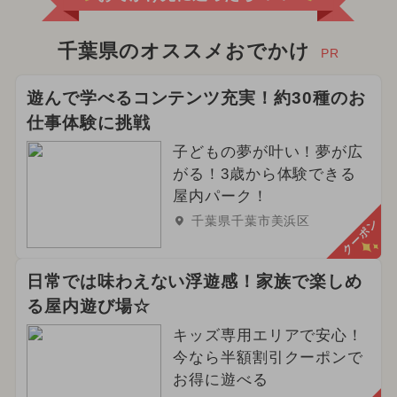
ディズニーリゾート
2026年5月のイベント
千葉県のオススメおでかけ
PR
2024年4月のイベント
遊んで学べるコンテンツ充実！約30種のお
仕事体験に挑戦
2024年9月のイベント
子どもの夢が叶い！夢が広
2024年12月のイベント
がる！3歳から体験できる
屋内パーク！
2024年3月のイベント
千葉県千葉市美浜区
クーポン
2026年6月のイベント
日常では味わえない浮遊感！家族で楽しめ
2024年11月のイベント
る屋内遊び場☆
2025年4月のイベント
キッズ専用エリアで安心！
今なら半額割引クーポンで
2024年8月のイベント
お得に遊べる