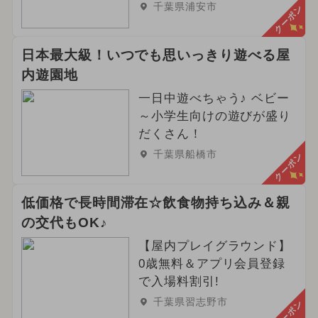
千葉県浦安市
クーポン
2025年1月のイベント
2025年7月のイベント
日本最大級！いつでも思いっきり遊べる屋
内遊園地
2026年4月のイベント
一日中遊べちゃう♪ ベビー
2024年10月のイベント
～小学生向けの遊びが盛り
だくさん！
2025年2月のイベント
千葉県船橋市
クーポン
2025年5月のイベント
ハロウィン
低価格で長時間滞在☆飲食物持ち込み＆親
春休み
イルミネーション
の交代もOK♪
【屋内プレイグラウンド】
夏休み（日帰り）
0歳無料＆アプリ会員登録
2023年12月のイベント
で入場料割引!
千葉県習志野市
クーポン
2024年5月のイベント