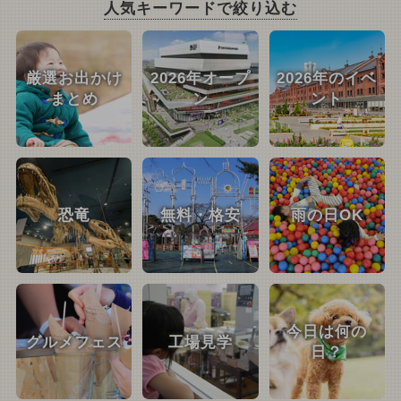
人気キーワードで絞り込む
厳選お出かけ
2026年オープ
2026年のイベ
まとめ
ン
ント
恐竜
無料・格安
雨の日OK
今日は何の
グルメフェス
工場見学
日？