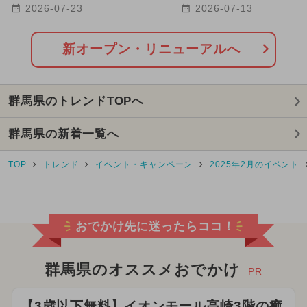
リニューアルスポット22選
タルアート体験が新登
2026-07-23
2026-07-13
2026年3月のイベント
都民の日・県民の日・市民の日
新オープン・リニューアルへ
2025年7月のイベント
群馬県のトレンドTOPへ
2025年8月のイベント
絶景
群馬県の新着一覧へ
キャラクター
2024年9月のイベント
TOP
トレンド
イベント・キャンペーン
2025年2月のイベント
2026年1月のイベント
2024年10月のイベント
おでかけ先に迷ったらココ！
2024年11月のイベント
2025年3月のイベント
群馬県のオススメおでかけ
PR
2026年5月のイベント
雨の日OK
【3歳以下無料】イオンモール高崎3階の癒