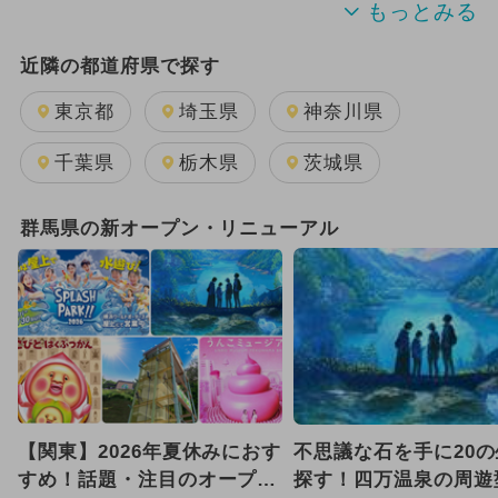
2024年のイベント
夏休み
近隣の都道府県で探す
2025年11月のイベント
東京都
埼玉県
神奈川県
2026年8月のイベント
千葉県
栃木県
茨城県
2026年7月のイベント
群馬県の新オープン・リニューアル
2025年10月のイベント
GW(ゴールデンウィーク)
日帰り
グルメフェス
2025年9月のイベント
2024年7月のイベント
【関東】2026年夏休みにおす
不思議な石を手に20
2026年2月のイベント
すめ！話題・注目のオープン
探す！四万温泉の周遊