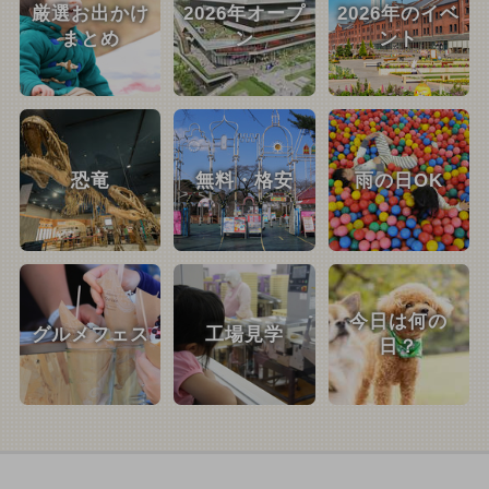
厳選お出かけ
2026年オープ
2026年のイベ
まとめ
ン
ント
恐竜
無料・格安
雨の日OK
今日は何の
グルメフェス
工場見学
日？