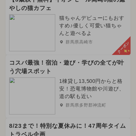
やしの猫カフェ
2025年5月のイベント
猫ちゃんデビューにもおす
2025年12月のイベント
すめ♪優しく可愛い猫ちゃ
んと遊べるよ
ご当地グルメ・限定メニュー
群馬県高崎市
クーポン
2024年8月のイベント
コスパ最強！宿泊・遊び・学びの全てが叶
2024年12月のイベント
う穴場スポット
2025年4月のイベント
1棟貸し13,500円からと格
安！恐竜博物館や川遊び、
2026年6月のイベント
道の駅も近い
群馬県多野郡神流町
2025年2月のイベント
2024年6月のイベント
8/23まで！特別な夏休みに！47周年タイム
トラベル企画