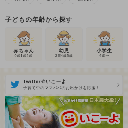
子どもの年齢から探す
幼児
赤ちゃん
小学生
3歳4歳5歳
0歳1歳2歳
6歳〜
Twitter＠いこーよ
子育て中のママパパのお出かけを応援！