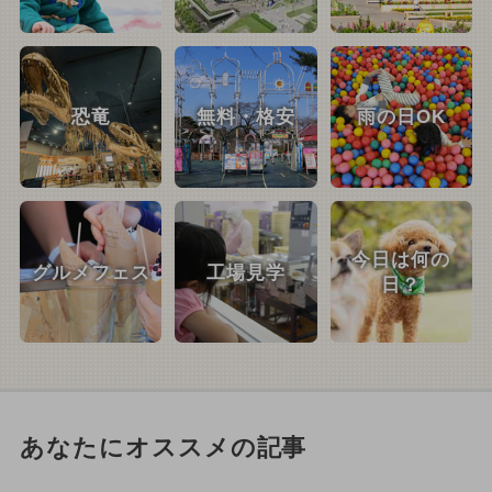
恐竜
無料・格安
雨の日OK
今日は何の
グルメフェス
工場見学
日？
あなたにオススメの記事