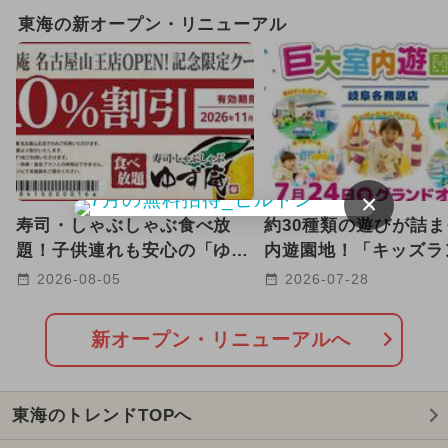
2024年のイベント
日帰り
東海の新オープン・リニューアル
2024年2月のイベント
2024年4月のイベント
お正月
春休み
絶景
アウトドア
きかんしゃトーマス
×
寿司・しゃぶしゃぶ食べ放
約30種類の遊びが詰
2024年10月のイベント
題！子供連れも安心の「ゆず
内遊園地！「キッズラ
庵 名古屋山王店」が新オー
US岐阜各務原店」が
2026-08-05
2026-07-28
2026年11月のイベント
プン
プン
2024年11月のイベント
新オープン・リニューアルへ
2024年12月のイベント
東海のトレンドTOPへ
2025年1月のイベント