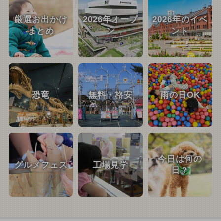
厳選お出かけ
2026年オープ
2026年のイベ
まとめ
ン
ント
恐竜
無料・格安
雨の日OK
今日は何の
グルメフェス
工場見学
日？