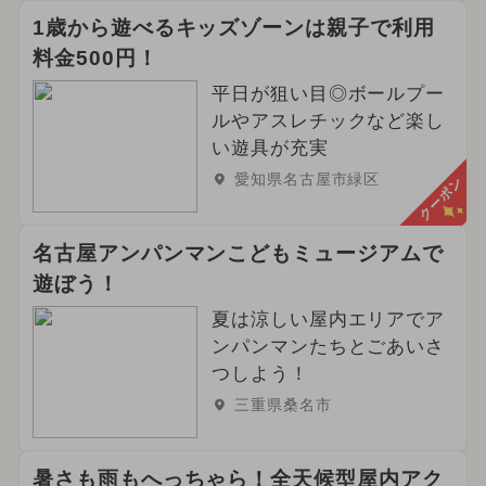
1歳から遊べるキッズゾーンは親子で利用
プロジェクションマッピング
料金500円！
夏休み（観光）
自由研究
平日が狙い目◎ボールプー
ルやアスレチックなど楽し
2024年3月のイベント
雨の日OK
い遊具が充実
愛知県名古屋市緑区
クーポン
夏休み（涼しい）
外遊び（屋外遊び場）
名古屋アンパンマンこどもミュージアムで
遊ぼう！
2023年のイベント
2021年のイベント
夏は涼しい屋内エリアでア
2022年のイベント
2019年のイベント
ンパンマンたちとごあいさ
つしよう！
2016年のイベント
2018年のイベント
三重県桑名市
暑さも雨もへっちゃら！全天候型屋内アク