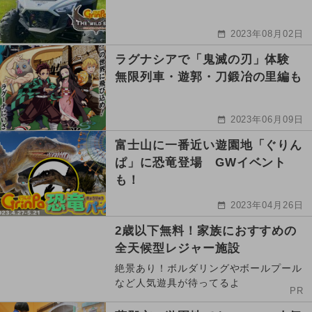
2023年08月02日
ラグナシアで「鬼滅の刃」体験
無限列車・遊郭・刀鍛冶の里編も
2023年06月09日
富士山に一番近い遊園地「ぐりん
ぱ」に恐竜登場 GWイベント
も！
2023年04月26日
2歳以下無料！家族におすすめの
全天候型レジャー施設
絶景あり！ボルダリングやボールプール
など人気遊具が待ってるよ
PR