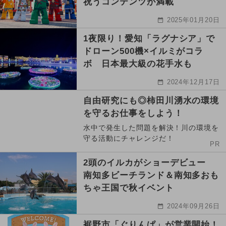
祝うコンテンツが満載
2025年01月20日
1夜限り！愛知「ラグナシア」で
ドローン500機×イルミがコラ
ボ 日本最大級の花手水も
2024年12月17日
自由研究にも◎柿田川湧水の環境
を守るお仕事をしよう！
水中で発生した問題を解決！川の環境を
守る活動にチャレンジだ！
PR
2頭のイルカがショーデビュー
南知多ビーチランド＆南知多おも
ちゃ王国で秋イベント
2024年09月26日
裾野市「ぐりんぱ」が営業開始！