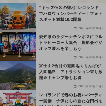
“キッズ仮装の聖地”レゴランド
でハロウィンパーティー！フォト
スポット満載10/2開幕
2026年08月06日
愛知県のラグーナテンボスにウル
トラヒーロー大集合 撮影会やジ
オラマ展示を楽しもう
2025年09月05日
富士山2合目の遊園地ぐりんぱが
入園無料 アトラクション乗り放
題＆キャンプ場もお得
2025年08月15日
レゴランドで春のお祝いパーティ
ー開催 子供たちの新たな門出を