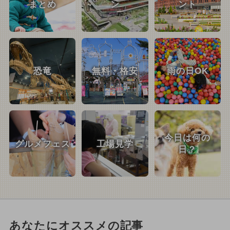
まとめ
ン
ント
恐竜
無料・格安
雨の日OK
今日は何の
グルメフェス
工場見学
日？
あなたにオススメの記事