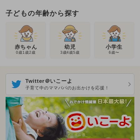
子どもの年齢から探す
幼児
赤ちゃん
小学生
3歳4歳5歳
0歳1歳2歳
6歳〜
Twitter＠いこーよ
子育て中のママパパのお出かけを応援！