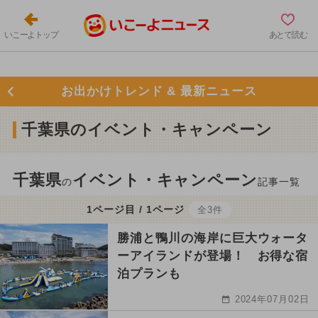
いこーよトップ
あとで読む
お出かけトレンド & 最新ニュース
千葉県のイベント・キャンペーン
千葉県
イベント・キャンペーン
の
記事一覧
1ページ目 / 1ページ
全3件
勝浦と鴨川の海岸に巨大ウォータ
ーアイランドが登場！ お得な宿
泊プランも
2024年07月02日