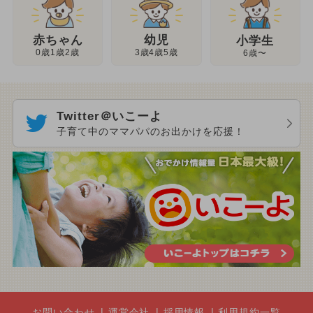
幼児
赤ちゃん
小学生
3歳4歳5歳
0歳1歳2歳
6歳〜
Twitter＠いこーよ
子育て中のママパパのお出かけを応援！
お問い合わせ
運営会社
採用情報
利用規約一覧