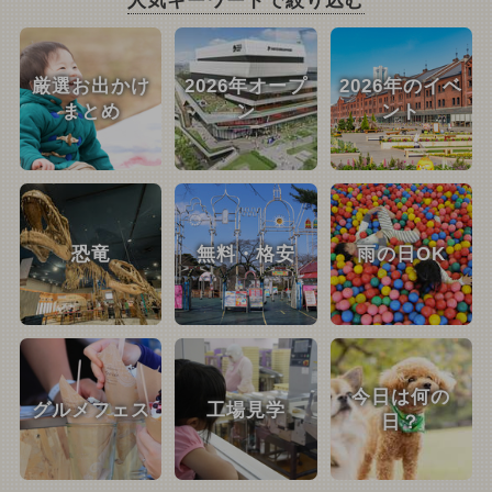
人気キーワードで絞り込む
厳選お出かけ
2026年オープ
2026年のイベ
まとめ
ン
ント
恐竜
無料・格安
雨の日OK
今日は何の
グルメフェス
工場見学
日？