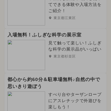
てできる体験や入場方法を
2026年3月のイベント
お正月
ご紹介！
水遊び
ディズニー
ポケモン
東京都江東区
2025年8月のイベント
入場無料！ふしぎな科学の展示室
2025年1月のイベント
見て触って楽しい！ふしぎ
な科学の展示品がいっぱい
東京都杉並区
都心から約60分＆駐車場無料♪自然の中で
思いきり遊ぼう
すべり台やターザンロープ
にアスレチックで外遊びを
楽しもう！