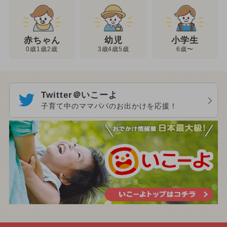
幼児
赤ちゃん
小学生
3歳4歳5歳
0歳1歳2歳
6歳〜
Twitter＠いこーよ
子育て中のママパパのお出かけを応援！