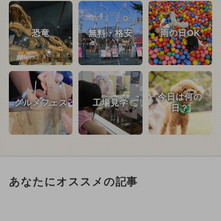
恐竜
無料・格安
雨の日OK
今日は何の
グルメフェス
工場見学
日？
あなたにオススメの記事