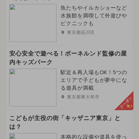
2024年6月のイベント
魚たちやイルカショーなど
水族館を満喫して外遊びや
2024年5月のイベント
ピクニックも
2026年4月のイベント
スポーツ
東京都品川区
2024年3月のイベント
アート
安心安全で遊べる！ボーネルンド監修の屋
夏休み（日帰り）
職業体験
内キッズパーク
駅近＆再入場もOK！5つの
2025年5月のイベント
エリアで子どもが夢中にな
る遊具が満載
2024年10月のイベント
東京都東大和市
クーポン
2024年8月のイベント
夏休み（涼しい）
アウトドア
こどもが主役の街「キッザニア東京」と
は？
2024年7月のイベント
本格的な設備や道具を使っ