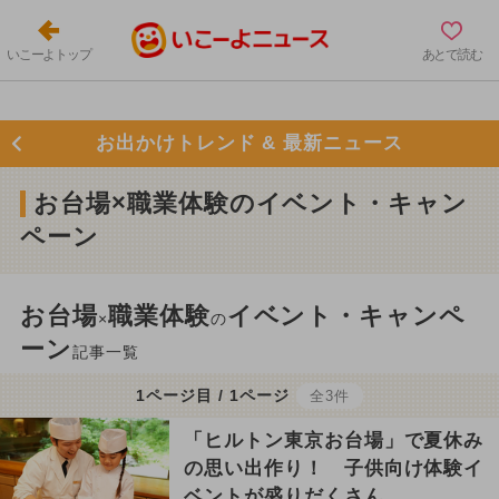
いこーよトップ
あとで読む
お出かけトレンド & 最新ニュース
お台場×職業体験のイベント・キャン
ペーン
お台場
職業体験
イベント・キャンペ
×
の
ーン
記事一覧
1ページ目 / 1ページ
全3件
「ヒルトン東京お台場」で夏休み
の思い出作り！ 子供向け体験イ
ベントが盛りだくさん