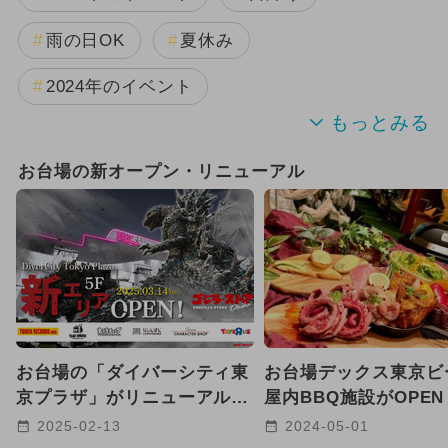
雨の日OK
夏休み
2024年のイベント
GW(ゴールデンウィーク)
お台場の新オープン・リニューアル
キャラクター
グルメフェス
2026年7月のイベント
2025年12月のイベント
2026年1月のイベント
お台場の「ダイバーシティ東
お台場デックス東京ビ
2024年4月のイベント
冬休み
京プラザ」がリニューアル
屋内BBQ施設がOPE
世界最大規模のゴジラストア
り付けにこだわった映
2025-02-13
2024-05-01
2026年6月のイベント
ワークショップ
も
ュー