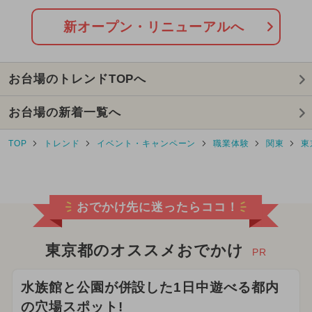
クリスマス
春休み
花火
新オープン・リニューアルへ
ご当地グルメ・限定メニュー
お台場のトレンドTOPへ
2026年8月のイベント
フェス
お台場の新着一覧へ
2024年12月のイベント
TOP
トレンド
イベント・キャンペーン
職業体験
関東
東
2025年10月のイベント
週末イベント関東パック
レゴ
おでかけ先に迷ったらココ！
2026年5月のイベント
東京都のオススメおでかけ
2024年11月のイベント
PR
イルミネーション
水族館と公園が併設した1日中遊べる都内
の穴場スポット!