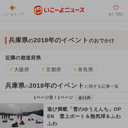
いこーよトップ
あとで読む
兵庫県
2018年のイベント
の
のおでかけ
近隣の都道府県
大阪府
京都府
奈良県
兵庫県
2018年のイベント
の
に関する記事一覧
1ページ目 / 1ページ
全11件
遊び満載「雪のゆうえんち」OP
EN 雪上ボート＆熱気球＆ふわ
ふわ