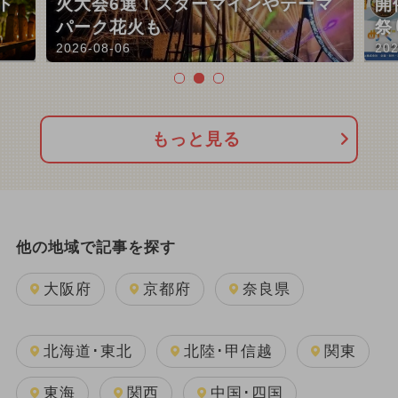
ト
火大会6選！スターマインやテーマ
開
パーク花火も
祭
2026-08-06
202
もっと見る
他の地域で記事を探す
大阪府
京都府
奈良県
北海道･東北
北陸･甲信越
関東
東海
関西
中国･四国