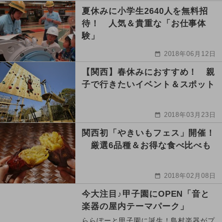
夏休みに小学生2640人を無料招
待！ 人気＆貴重な「お仕事体
験」
2018年06月12日
【関西】春休みにおすすめ！ 親
子で行きたいイベント＆スポット
2018年03月23日
関西初「やきいもフェス」開催！
厳選6品種＆お得な食べ比べも
2018年02月08日
今大注目♪甲子園にOPEN「音と
楽器の屋内テーマパーク」
ららぽーと甲子園に誕生！島村楽器がプ