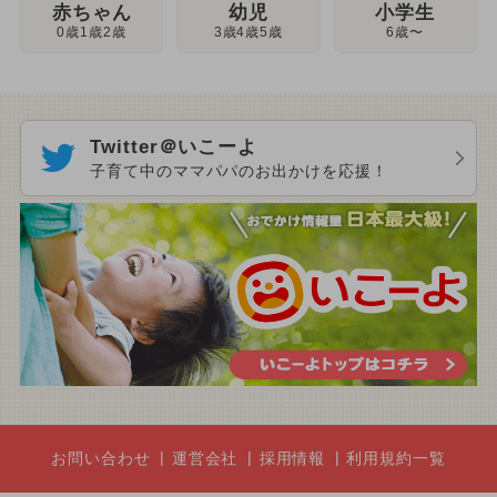
幼児
赤ちゃん
小学生
3歳4歳5歳
0歳1歳2歳
6歳〜
Twitter＠いこーよ
子育て中のママパパのお出かけを応援！
お問い合わせ
運営会社
採用情報
利用規約一覧