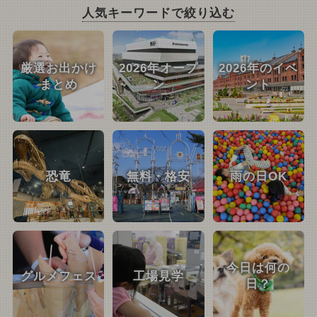
人気キーワードで絞り込む
厳選お出かけ
2026年オープ
2026年のイベ
まとめ
ン
ント
恐竜
無料・格安
雨の日OK
今日は何の
グルメフェス
工場見学
日？