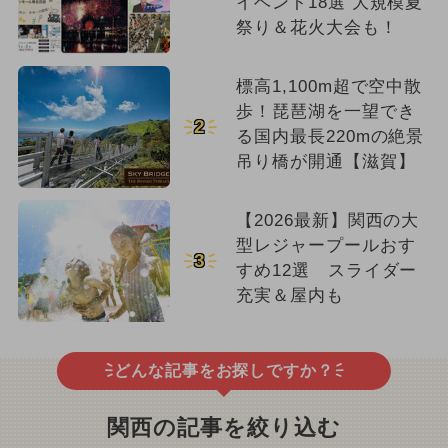
イベント18選 大規模夏
祭り＆花火大会も！
標高1,100m超で空中散
歩！琵琶湖を一望でき
2
る国内最長220mの絶景
吊り橋が開通【滋賀】
【2026最新】関西の大
型レジャープールおす
3
すめ12選 スライダー
充実＆屋内も
どんな記事をお探しですか？
関西の記事を絞り込む