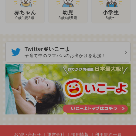
幼児
赤ちゃん
小学生
3歳4歳5歳
0歳1歳2歳
6歳〜
Twitter＠いこーよ
子育て中のママパパのお出かけを応援！
お問い合わせ
運営会社
採用情報
利用規約一覧