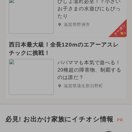
びしょ濡れ必至！？小さい
お子さまの水遊びにもぴっ
たり
滋賀県野洲市
クーポン
西日本最大級！全長120mのエアーアスレ
チックに挑戦！
パパママも本気で遊べる！
20種超の障害物、制覇する
のは誰だ？
滋賀県蒲生郡日野町
必見! お出かけ家族にイチオシ情報
PR