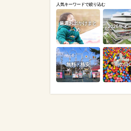
人気キーワードで絞り込む
厳選お出かけまと
2026年オ
め
無料・格安
雨の日