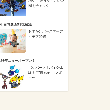
地や、 遊具がすごい公
園をチェック！
生日特典＆割引2026
おでかけバースデーア
イデア20選
026年ニューオープン！
ポケパーク！バイク体
験！ 宇宙兄弟！eスポ
ーツ！