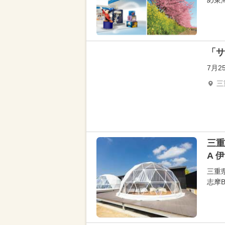
め東
「サ
7月2
三
三重
A 
三重県
志摩B