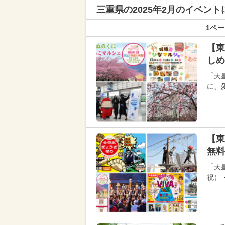
三重県の
2025年2月のイベン
1ペー
【東
しめ
「天
に、
【東
無料
「天
祝）