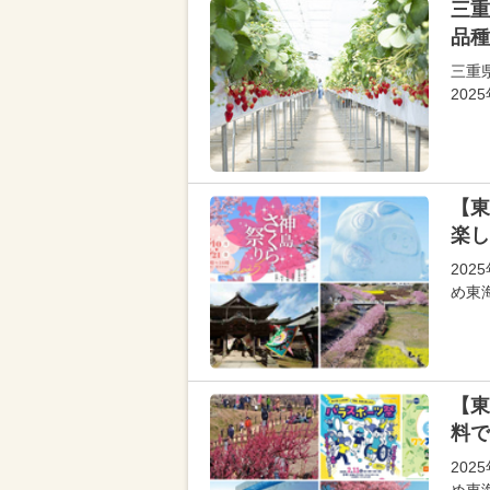
三重
品種
三重
20
【東
楽し
20
め東
【東
料で
20