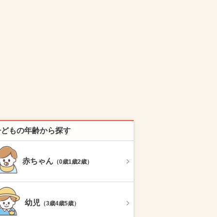
子どもの年齢から探す
赤ちゃん
（0歳1歳2歳）
幼児
（3歳4歳5歳）