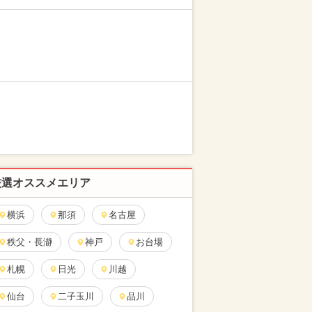
厳選オススメエリア
横浜
那須
名古屋
秩父・長瀞
神戸
お台場
札幌
日光
川越
仙台
二子玉川
品川