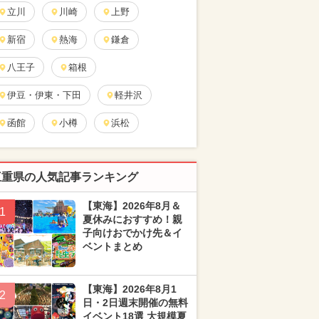
立川
川崎
上野
新宿
熱海
鎌倉
八王子
箱根
伊豆・伊東・下田
軽井沢
函館
小樽
浜松
三重県の人気記事ランキング
【東海】2026年8月＆
1
夏休みにおすすめ！親
子向けおでかけ先＆イ
ベントまとめ
【東海】2026年8月1
2
日・2日週末開催の無料
イベント18選 大規模夏