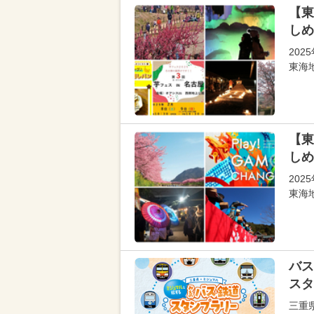
【東
しめ
20
東海
【東
しめ
20
東海
バス
スタ
三重