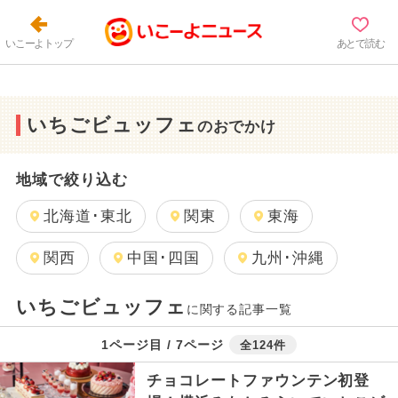
いこーよトップ
あとで読む
いちごビュッフェ
のおでかけ
地域で絞り込む
北海道･東北
関東
東海
関西
中国･四国
九州･沖縄
いちごビュッフェ
に関する記事一覧
1ページ目 / 7ページ
全124件
チョコレートファウンテン初登