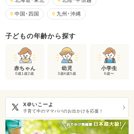
北海道･東北
北陸･甲信越
中国･四国
九州･沖縄
子どもの年齢から探す
幼児
赤ちゃん
小学生
3歳4歳5歳
0歳1歳2歳
6歳〜
X＠いこーよ
子育て中のママパパのお出かけを応援！