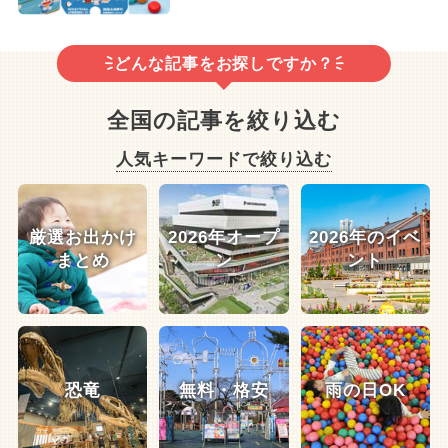
どんな記事をお探しですか？
全国の記事を絞り込む
人気キーワードで絞り込む
厳選お出かけ
2026年オープ
2026年のイベ
まとめ
ン
ント
恐竜
無料・格安
雨の日OK