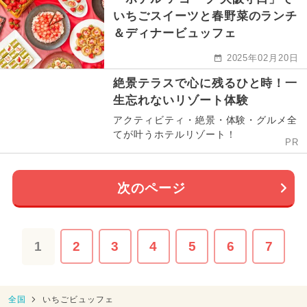
いちごスイーツと春野菜のランチ
＆ディナービュッフェ
2025年02月20日
絶景テラスで心に残るひと時！一
生忘れないリゾート体験
アクティビティ・絶景・体験・グルメ全
てが叶うホテルリゾート！
PR
次のページ
1
2
3
4
5
6
7
全国
いちごビュッフェ