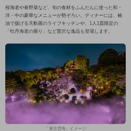
桜海老や春野菜など、旬の食材をふんだんに使った和・
洋・中の豪華なメニューが勢ぞろい。ディナーには、椿
油で揚げる天麩羅のライブキッチンや、1人1皿限定の
「牡丹海老の握り」など贅沢な逸品も登場します。
「東京雲海」イメージ