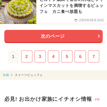
インマスカットを満喫するビュッ
フェ カニ食べ放題も
2025年08月20日
次のページ
1
2
3
4
5
6
7
全国
スイーツビュッフェ
必見! お出かけ家族にイチオシ情報
PR