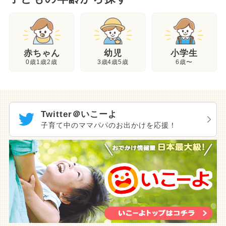
幼児
赤ちゃん
小学生
3歳4歳5歳
0歳1歳2歳
6歳〜
Twitter＠いこーよ
子育て中のママパパのお出かけを応援！