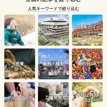
人気キーワードで絞り込む
厳選お出かけ
2026年オープ
2026年のイベ
まとめ
ン
ント
恐竜
無料・格安
雨の日OK
今日は何の
グルメフェス
工場見学
日？