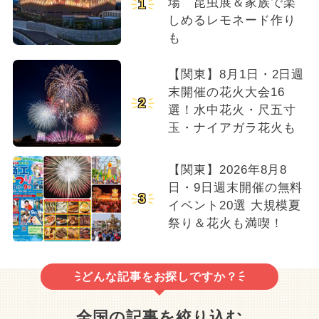
場 昆虫展＆家族で楽
1
しめるレモネード作り
も
【関東】8月1日・2日週
末開催の花火大会16
2
選！水中花火・尺五寸
玉・ナイアガラ花火も
【関東】2026年8月8
日・9日週末開催の無料
3
イベント20選 大規模夏
祭り＆花火も満喫！
どんな記事をお探しですか？
全国の記事を絞り込む