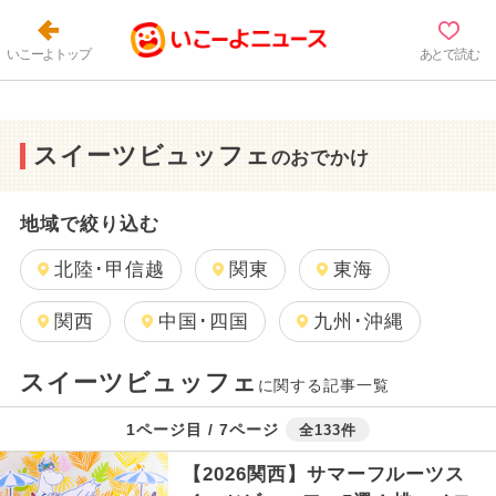
いこーよトップ
あとで読む
スイーツビュッフェ
のおでかけ
地域で絞り込む
北陸･甲信越
関東
東海
関西
中国･四国
九州･沖縄
スイーツビュッフェ
に関する記事一覧
1ページ目 / 7ページ
全133件
【2026関西】サマーフルーツス