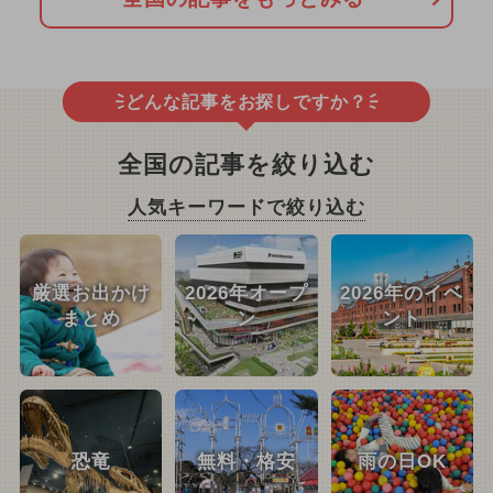
どんな記事をお探しですか？
全国の記事を絞り込む
人気キーワードで絞り込む
厳選お出かけ
2026年オープ
2026年のイベ
まとめ
ン
ント
恐竜
無料・格安
雨の日OK