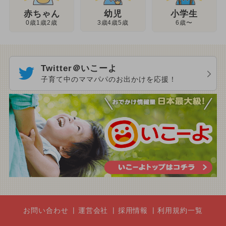
幼児
赤ちゃん
小学生
3歳4歳5歳
0歳1歳2歳
6歳〜
Twitter＠いこーよ
子育て中のママパパのお出かけを応援！
お問い合わせ
運営会社
採用情報
利用規約一覧