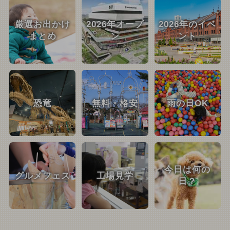
厳選お出かけ
2026年オープ
2026年のイベ
まとめ
ン
ント
恐竜
無料・格安
雨の日OK
今日は何の
グルメフェス
工場見学
日？