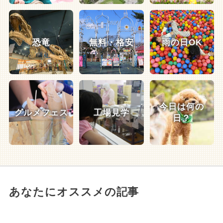
恐竜
無料・格安
雨の日OK
今日は何の
グルメフェス
工場見学
日？
あなたにオススメの記事