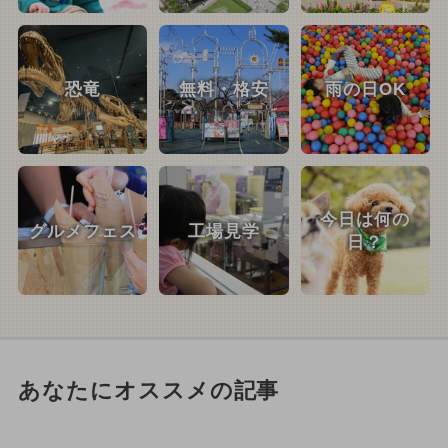
恐竜
無料・格安
雨の日OK
今日は何の
グルメフェス
工場見学
日？
あなたにオススメの記事