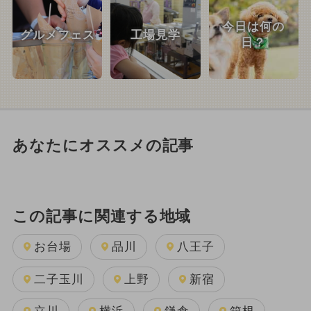
今日は何の
グルメフェス
工場見学
日？
あなたにオススメの記事
この記事に関連する地域
お台場
品川
八王子
二子玉川
上野
新宿