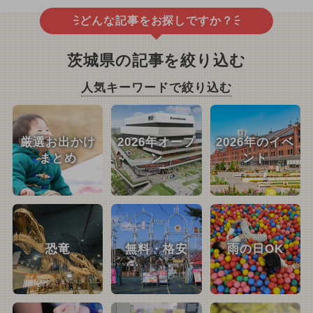
どんな記事をお探しですか？
茨城県の記事を絞り込む
人気キーワードで絞り込む
厳選お出かけ
2026年オープ
2026年のイベ
まとめ
ン
ント
恐竜
無料・格安
雨の日OK