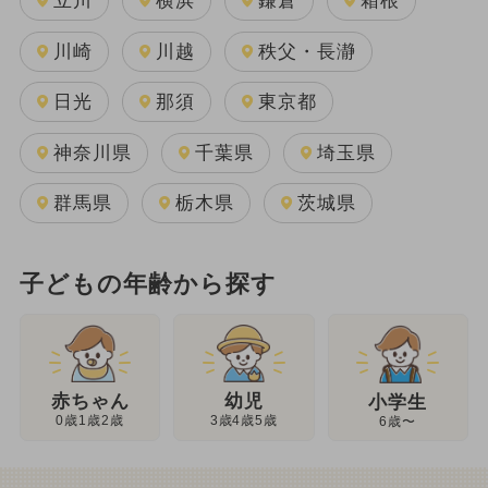
立川
横浜
鎌倉
箱根
川崎
川越
秩父・長瀞
日光
那須
東京都
神奈川県
千葉県
埼玉県
群馬県
栃木県
茨城県
子どもの年齢から探す
幼児
赤ちゃん
小学生
3歳4歳5歳
0歳1歳2歳
6歳〜