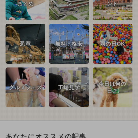
まとめ
ン
ント
恐竜
無料・格安
雨の日OK
今日は何の
グルメフェス
工場見学
日？
あなたにオススメの記事