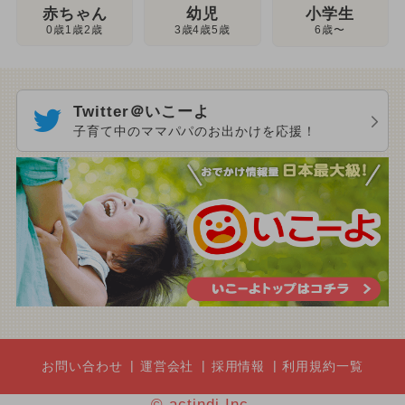
幼児
赤ちゃん
小学生
3歳4歳5歳
0歳1歳2歳
6歳〜
Twitter＠いこーよ
子育て中のママパパのお出かけを応援！
お問い合わせ
運営会社
採用情報
利用規約一覧
© actindi Inc.