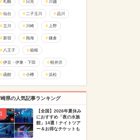
札幌
日光
川越
仙台
二子玉川
品川
立川
川崎
上野
新宿
熱海
鎌倉
八王子
箱根
伊豆・伊東・下田
軽井沢
函館
小樽
浜松
宮崎県の人気記事ランキング
【全国】2026年夏休み
1
におすすめ「夜の水族
館」14選！ナイトツア
ー＆お得なチケットも