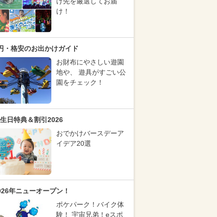
け先を厳選してお届
け！
円・格安のお出かけガイド
お財布にやさしい遊園
地や、 遊具がすごい公
園をチェック！
生日特典＆割引2026
おでかけバースデーア
イデア20選
026年ニューオープン！
ポケパーク！バイク体
験！ 宇宙兄弟！eスポ