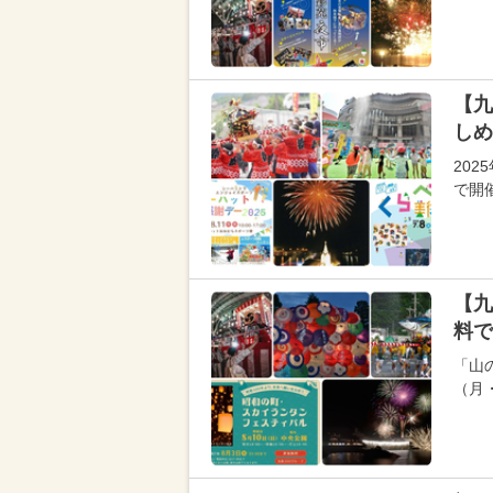
【九
しめ
20
で開
【九
料で
「山
（月