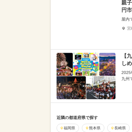
親子
円市
屋内
宮
【九
しめ
20
九州
近隣の都道府県で探す
福岡県
熊本県
長崎県