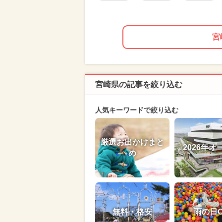
宮
宮崎県の記事を絞り込む
人気キーワードで絞り込む
厳選お出かけまと
2026年オ
め
無料・格安
雨の日