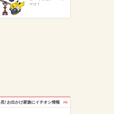
ーツ！
必見! お出かけ家族にイチオシ情報
PR