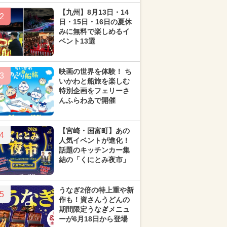
【九州】8月13日・14
2
日・15日・16日の夏休
みに無料で楽しめるイ
ベント13選
映画の世界を体験！ ち
3
いかわと船旅を楽しむ
特別企画をフェリーさ
んふらわあで開催
【宮崎・国富町】あの
4
人気イベントが進化！
話題のキッチンカー集
結の「くにとみ夜市」
うなぎ2倍の特上重や新
5
作も！資さんうどんの
期間限定うなぎメニュ
ーが6月18日から登場