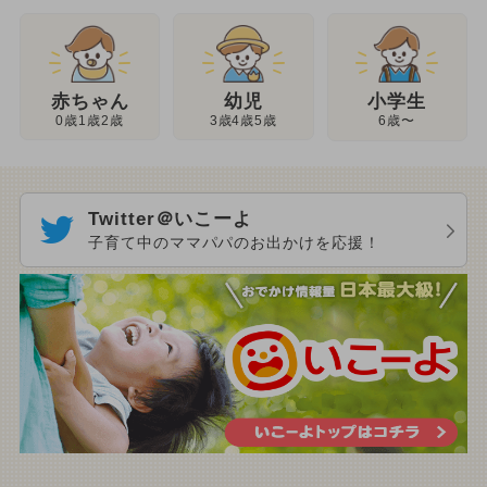
幼児
赤ちゃん
小学生
3歳4歳5歳
0歳1歳2歳
6歳〜
Twitter＠いこーよ
子育て中のママパパのお出かけを応援！