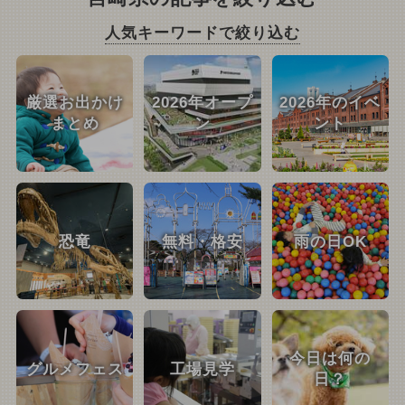
人気キーワードで絞り込む
厳選お出かけ
2026年オープ
2026年のイベ
まとめ
ン
ント
恐竜
無料・格安
雨の日OK
今日は何の
グルメフェス
工場見学
日？