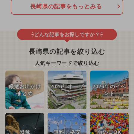
長崎県の記事をもっとみる
どんな記事をお探しですか？
長崎県の記事を絞り込む
人気キーワードで絞り込む
厳選お出かけ
2026年オープ
2026年のイベ
まとめ
ン
ント
恐竜
無料・格安
雨の日OK