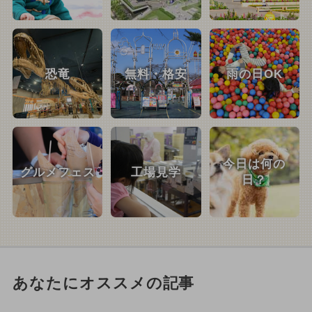
恐竜
無料・格安
雨の日OK
今日は何の
グルメフェス
工場見学
日？
あなたにオススメの記事