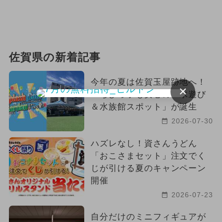
佐賀県の新着記事
今年の夏は佐賀玉屋跡地へ！
×
ちびっ子も安心の「水遊び
＆水族館スポット」が誕生
2026-07-30
ハズレなし！資さんうどん
「おこさまセット」注文でく
じが引ける夏のキャンペーン
開催
2026-07-23
自分だけのミニフィギュアが