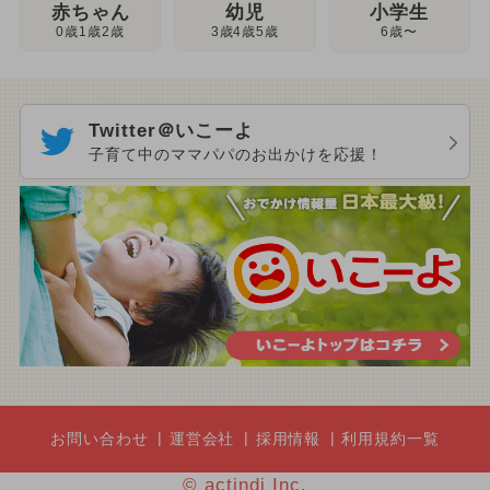
幼児
赤ちゃん
小学生
3歳4歳5歳
0歳1歳2歳
6歳〜
Twitter＠いこーよ
子育て中のママパパのお出かけを応援！
お問い合わせ
運営会社
採用情報
利用規約一覧
© actindi Inc.