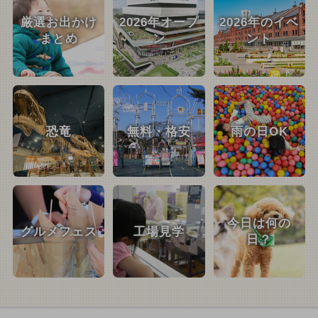
厳選お出かけ
2026年オープ
2026年のイベ
まとめ
ン
ント
恐竜
無料・格安
雨の日OK
今日は何の
グルメフェス
工場見学
日？