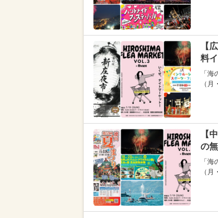
【広
料イ
「海の
（月
【中
の無
「海の
（月