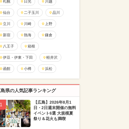
札幌
日光
川越
仙台
二子玉川
品川
立川
川崎
上野
新宿
熱海
鎌倉
八王子
箱根
伊豆・伊東・下田
軽井沢
函館
小樽
浜松
広島県の人気記事ランキング
【広島】2026年8月1
1
日・2日週末開催の無料
イベント6選 大規模夏
祭り＆花火も満喫