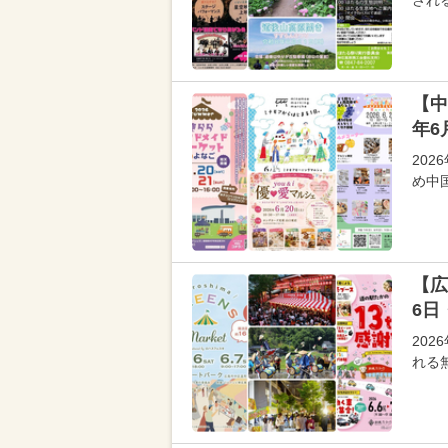
され
【中
年6
20
め中
【広
6日
20
れる