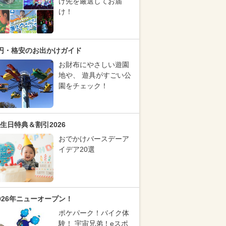
け先を厳選してお届
け！
円・格安のお出かけガイド
お財布にやさしい遊園
地や、 遊具がすごい公
園をチェック！
生日特典＆割引2026
おでかけバースデーア
イデア20選
026年ニューオープン！
ポケパーク！バイク体
験！ 宇宙兄弟！eスポ