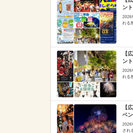
【広
ント
20
れる
【広
ント
20
れる
【広
ベン
20
され