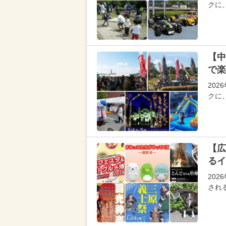
クに
【中
で楽
20
クに
【広
るイ
20
され