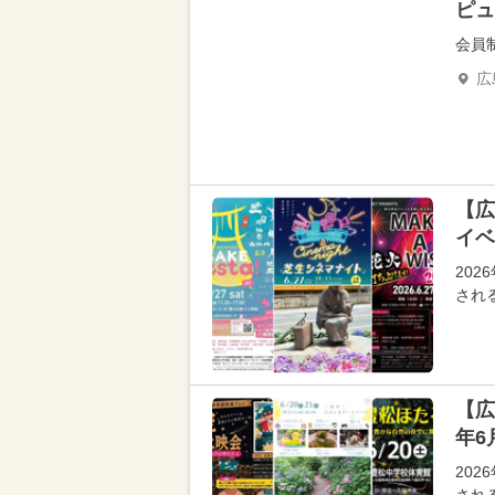
ピュ
会員
広
【広
イベ
20
され
【広
年6
20