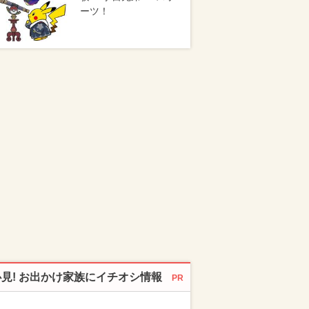
ーツ！
必見! お出かけ家族にイチオシ情報
PR