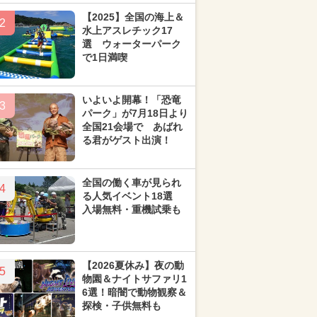
【2025】全国の海上＆
2
水上アスレチック17
選 ウォーターパーク
で1日満喫
いよいよ開幕！「恐竜
3
パーク」が7月18日より
全国21会場で あばれ
る君がゲスト出演！
全国の働く車が見られ
4
る人気イベント18選
入場無料・重機試乗も
【2026夏休み】夜の動
5
物園＆ナイトサファリ1
6選！暗闇で動物観察＆
探検・子供無料も