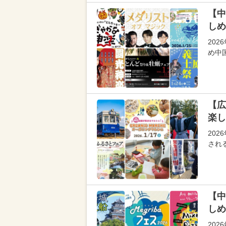
【中
しめ
20
め中
【広
楽し
20
され
【中
しめ
20