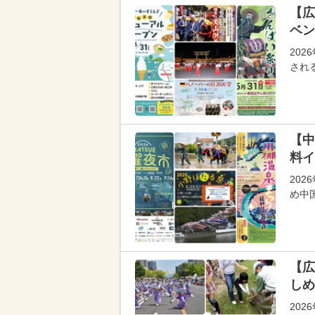
【広
ベン
20
され
【中
料イ
20
め中
【広
しめ
20