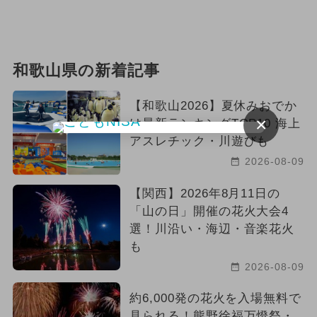
和歌山県の新着記事
【和歌山2026】夏休みおでか
×
け最新ランキングTOP10 海上
アスレチック・川遊びも
2026-08-09
【関西】2026年8月11日の
「山の日」開催の花火大会4
選！川沿い・海辺・音楽花火
も
2026-08-09
約6,000発の花火を入場無料で
見られる！熊野徐福万燈祭・