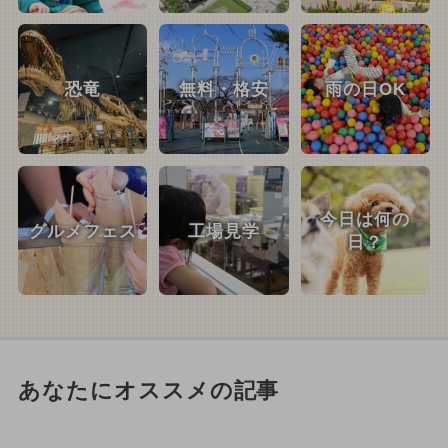
恐竜
無料・格安
雨の日OK
今日は何の
グルメフェス
工場見学
日？
あなたにオススメの記事