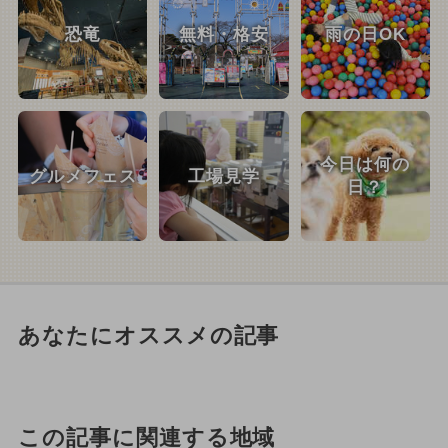
恐竜
無料・格安
雨の日OK
今日は何の
グルメフェス
工場見学
日？
あなたにオススメの記事
この記事に関連する地域