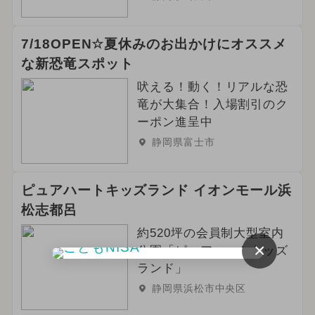
7/18OPEN☆夏休みのお出かけにオススメ
な新恐竜スポット
吠える！動く！リアルな恐
竜が大集合！入場割引のク
ーポン進呈中
静岡県富士市
ピュアハートキッズランド イオンモール浜
松志都呂
約520坪の会員制大型室内
×
公園「ピュアハートキッズ
ランド」
静岡県浜松市中央区