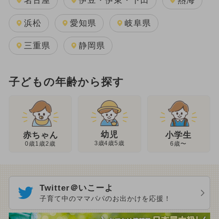
名古屋
伊豆・伊東・下田
熱海
浜松
愛知県
岐阜県
三重県
静岡県
子どもの年齢から探す
幼児
赤ちゃん
小学生
3歳4歳5歳
0歳1歳2歳
6歳〜
Twitter＠いこーよ
子育て中のママパパのお出かけを応援！