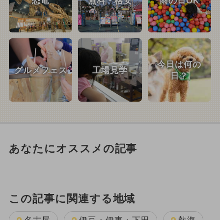
恐竜
無料・格安
雨の日OK
今日は何の
グルメフェス
工場見学
日？
あなたにオススメの記事
この記事に関連する地域