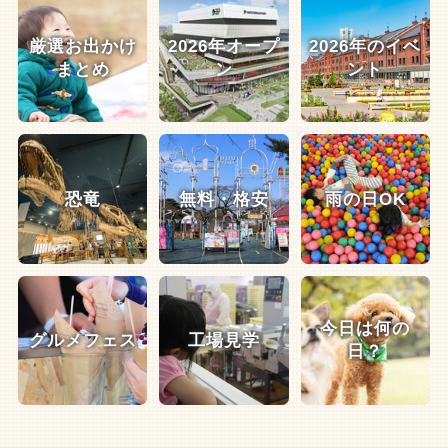
厳選お出かけ
2026年オープ
2026年のイベ
まとめ
ン
ント
恐竜
無料・格安
雨の日OK
今日は何の
グルメフェス
工場見学
日？