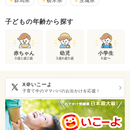
群馬県
栃木県
茨城県
子どもの年齢から探す
幼児
赤ちゃん
小学生
3歳4歳5歳
0歳1歳2歳
6歳〜
X＠いこーよ
子育て中のママパパのお出かけを応援！