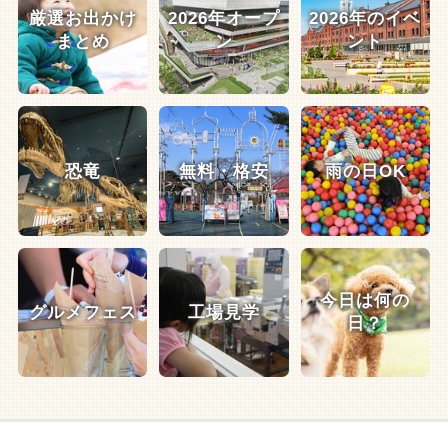
厳選お出かけ
2026年オープ
2026年のイベ
まとめ
ン
ント
恐竜
無料・格安
雨の日OK
今日は何の
グルメフェス
工場見学
日？