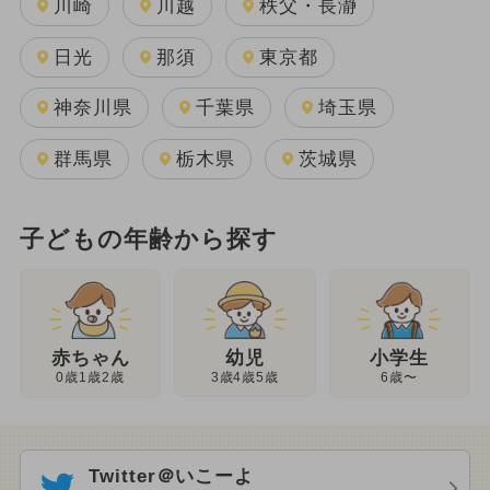
川崎
川越
秩父・長瀞
日光
那須
東京都
神奈川県
千葉県
埼玉県
群馬県
栃木県
茨城県
子どもの年齢から探す
幼児
赤ちゃん
小学生
3歳4歳5歳
0歳1歳2歳
6歳〜
Twitter＠いこーよ