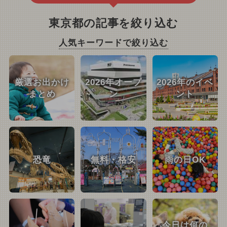
東京都の記事を絞り込む
人気キーワードで絞り込む
厳選お出かけ
2026年オープ
2026年のイベ
まとめ
ン
ント
恐竜
無料・格安
雨の日OK
今日は何の