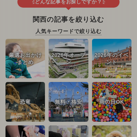
どんな記事をお探しですか？
関西の記事を絞り込む
人気キーワードで絞り込む
厳選お出かけ
2026年オープ
2026年のイベ
まとめ
ン
ント
恐竜
無料・格安
雨の日OK