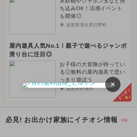
水鉄砲やシャボン玉など持
ち込みOK！涼感イベント
も開催◎
滋賀県蒲生郡日野町
屋内遊具人気No.1！親子で遊べるジャンボ
滑り台に注目◎
お子様の大冒険が待ってい
る◎無料の屋内遊具で思い
っきり遊ぼう
×
滋賀県野洲市
クーポン
必見! お出かけ家族にイチオシ情報
PR