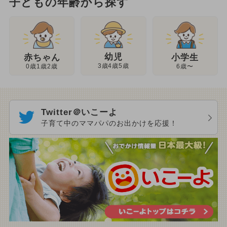
子どもの年齢から探す
幼児
赤ちゃん
小学生
3歳4歳5歳
0歳1歳2歳
6歳〜
Twitter＠いこーよ
子育て中のママパパのお出かけを応援！