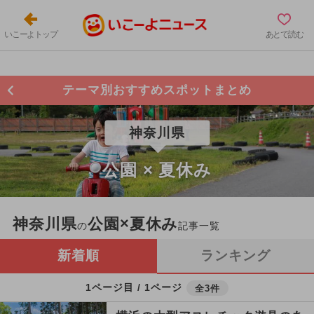
いこーよトップ
あとで読む
テーマ別おすすめスポットまとめ
神奈川県
公園 × 夏休み
神奈川県
公園×夏休み
の
記事一覧
新着順
ランキング
1ページ目 / 1ページ
全3件