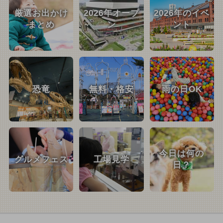
厳選お出かけ
2026年オープ
2026年のイベ
まとめ
ン
ント
恐竜
無料・格安
雨の日OK
今日は何の
グルメフェス
工場見学
日？