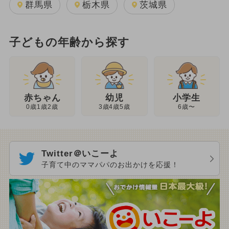
群馬県
栃木県
茨城県
子どもの年齢から探す
幼児
赤ちゃん
小学生
3歳4歳5歳
0歳1歳2歳
6歳〜
Twitter＠いこーよ
子育て中のママパパのお出かけを応援！