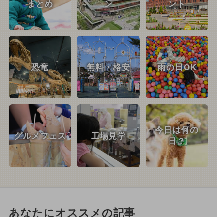
まとめ
ン
ント
恐竜
無料・格安
雨の日OK
今日は何の
グルメフェス
工場見学
日？
あなたにオススメの記事