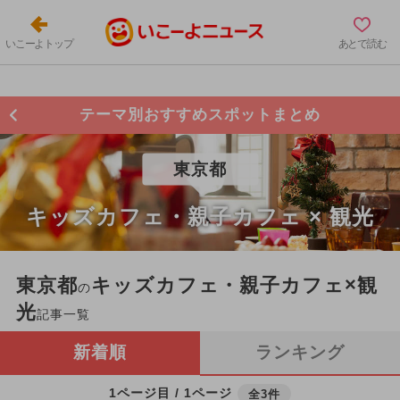
いこーよトップ
あとで読む
テーマ別おすすめスポットまとめ
東京都
キッズカフェ・親子カフェ × 観光
東京都
キッズカフェ・親子カフェ×観
の
光
記事一覧
新着順
ランキング
1ページ目 / 1ページ
全3件