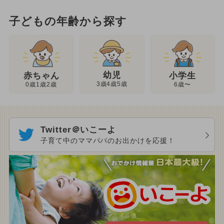
子どもの年齢から探す
幼児
赤ちゃん
小学生
3歳4歳5歳
0歳1歳2歳
6歳〜
Twitter＠いこーよ
子育て中のママパパのお出かけを応援！