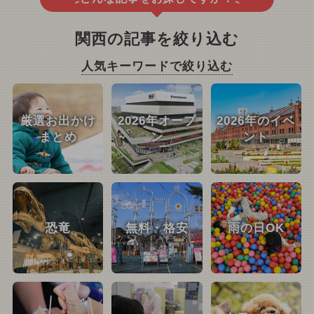
関西の記事を絞り込む
人気キーワードで絞り込む
厳選お出かけ
2026年オープ
2026年のイベ
まとめ
ン
ント
恐竜
無料・格安
雨の日OK