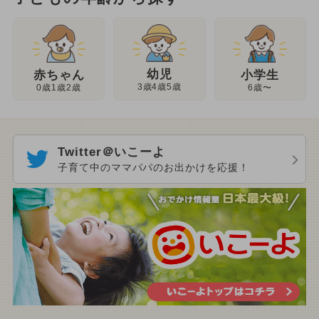
幼児
赤ちゃん
小学生
3歳4歳5歳
0歳1歳2歳
6歳〜
Twitter＠いこーよ
子育て中のママパパのお出かけを応援！