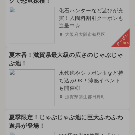
クで恐竜探検！
化石ハンターなど遊びが充
実！入園料割引クーポンも
進呈中☆
大阪府大阪市鶴見区
クーポン
夏本番！滋賀県最大級の広さのじゃぶじゃ
ぶ池！
水鉄砲やシャボン玉など持
ち込みOK！涼感イベント
も開催◎
滋賀県蒲生郡日野町
夏季限定！じゃぶじゃぶ池に巨大ふわふわ
遊具が登場！