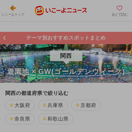
いこーよトップ
あとで読む
テーマ別おすすめスポットまとめ
関西
遊園地 × GW(ゴールデンウィーク)
関西の都道府県で絞り込む
大阪府
兵庫県
京都府
奈良県
和歌山県