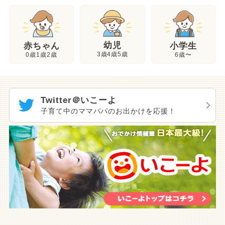
幼児
赤ちゃん
小学生
3歳4歳5歳
0歳1歳2歳
6歳〜
Twitter＠いこーよ
子育て中のママパパのお出かけを応援！