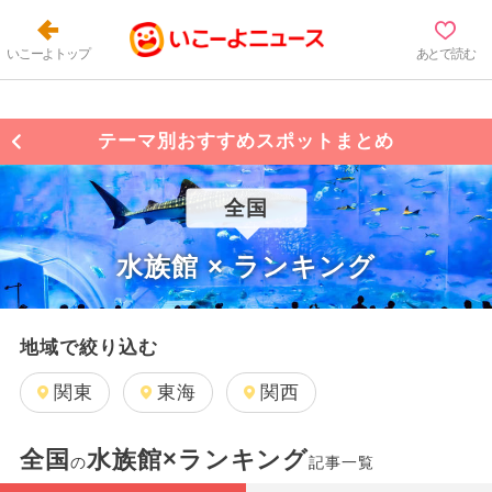
いこーよトップ
あとで読む
テーマ別おすすめスポットまとめ
全国
水族館 × ランキング
地域で絞り込む
関東
東海
関西
全国
水族館×ランキング
の
記事一覧