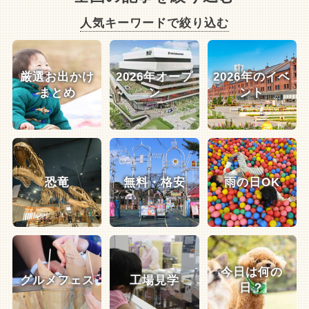
人気キーワードで絞り込む
厳選お出かけ
2026年オープ
2026年のイベ
まとめ
ン
ント
恐竜
無料・格安
雨の日OK
今日は何の
グルメフェス
工場見学
日？